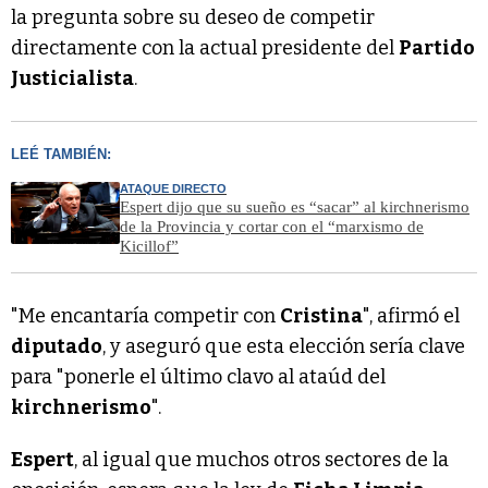
la pregunta sobre su deseo de competir
directamente con la actual presidente del
Partido
Justicialista
.
LEÉ TAMBIÉN:
ATAQUE DIRECTO
Espert dijo que su sueño es “sacar” al kirchnerismo
de la Provincia y cortar con el “marxismo de
Kicillof”
"Me encantaría competir con
Cristina
", afirmó el
diputado
, y aseguró que esta elección sería clave
para "ponerle el último clavo al ataúd del
kirchnerismo
".
Espert
, al igual que muchos otros sectores de la