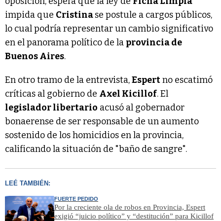
oposición, espera que la ley de
Ficha Limpia
impida que
Cristina
se postule a cargos públicos,
lo cual podría representar un cambio significativo
en el panorama político de la
provincia de
Buenos Aires
.
En otro tramo de la entrevista,
Espert
no escatimó
críticas al gobierno de
Axel Kicillof
. El
legislador libertario
acusó al gobernador
bonaerense de ser responsable de un aumento
sostenido de los homicidios en la provincia,
calificando la situación de "baño de sangre".
LEÉ TAMBIÉN:
FUERTE PEDIDO
Por la creciente ola de robos en Provincia, Espert
exigió “juicio político” y “destitución” para Kicillof