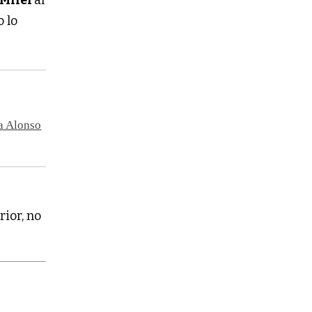
o lo
 a Alonso
ior, no