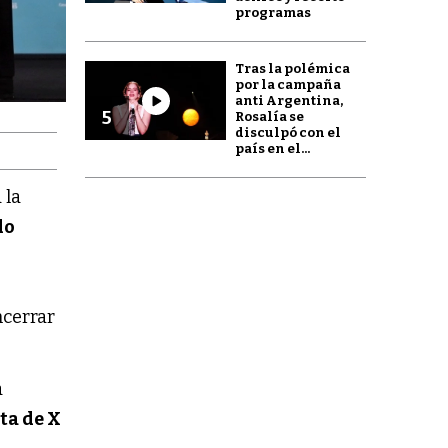
programas
Tras la polémica
por la campaña
anti Argentina,
5
Rosalía se
disculpó con el
país en el...
 la
do
ncerrar
a
ta de X