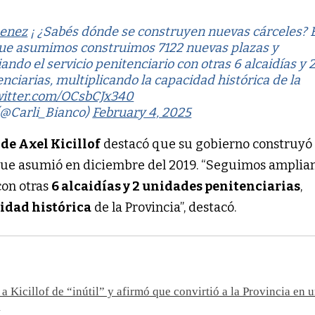
enez
¡ ¿Sabés dónde se construyen nuevas cárceles? 
que asumimos construimos 7122 nuevas plazas y
ndo el servicio penitenciario con otras 6 alcaidías y 
nciarias, multiplicando la capacidad histórica de la
witter.com/OCsbCJx340
(@Carli_Bianco)
February 4, 2025
de Axel Kicillof
destacó que su gobierno construy
ue asumió en diciembre del 2019. “Seguimos amplian
con otras
6 alcaidías y 2 unidades penitenciarias
,
idad histórica
de la Provincia”, destacó.
ó a Kicillof de “inútil” y afirmó que convirtió a la Provincia en
”