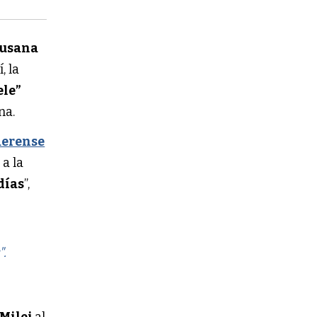
usana
í, la
ele”
na.
aerense
a la
días
”,
".
 Milei
al