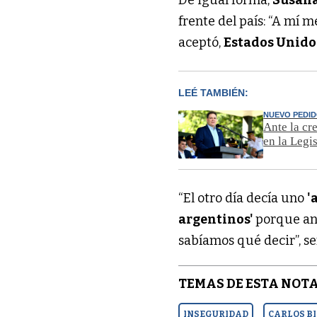
frente del país: “A mí 
aceptó,
Estados Unidos
LEÉ TAMBIÉN:
NUEVO PEDI
Ante la cr
en la Legi
“El otro día decía uno
'
argentinos'
porque ant
sabíamos qué decir”, se
TEMAS DE ESTA NOTA
INSEGURIDAD
CARLOS B