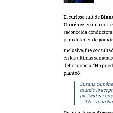
El curioso tuit de
Bian
Giménez
en una entre
reconocida conductora 
para detener
de por v
Inclusive, fue consult
en las últimas semanas
delincuencia. “No pue
planteó.
Susana Giménez 
mundo lo aceptó
pic.twitter.c
— TN - Todo Not
De igual forma,
Susan