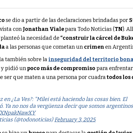
co
se dio a partir de las declaraciones brindadas por
S
vista con
Jonathan Viale
para Todo Noticias (
TN
). All
planteó la necesidad de
“construir la cárcel de Buk
ida
a las personas que cometan un
crimen
en Argenti
ada también sobre la
inseguridad del territorio bon
 y pidió un
poco más de compromiso
para enfrentar 
de ser que maten a una persona por cuadra
todos los 
en ¿La Ves?: "Milei está haciendo las cosas bien. El
. Ya no nos da vergüenza decir que somos argentinos
om/XNpakNawXY
icias (@todonoticias)
February 3, 2025
a
se hizo un
hueco
para destacar la
gestión de Javier