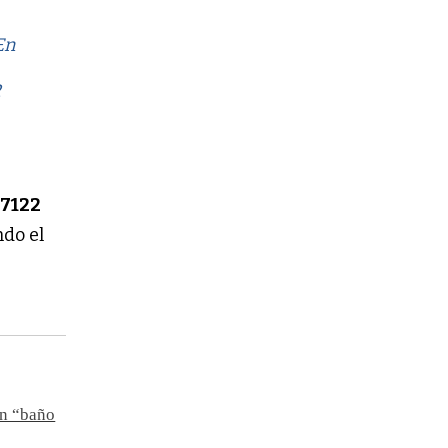
En
2
ó
7122
do el
 un “baño