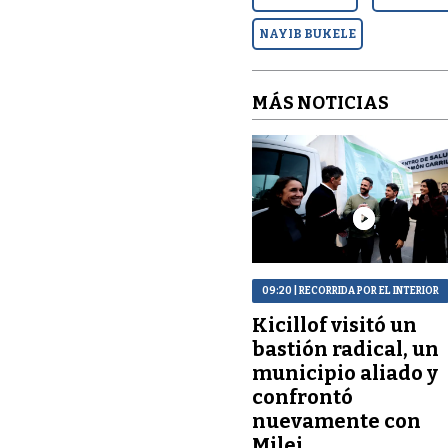
NAYIB BUKELE
MÁS NOTICIAS
09:20
| RECORRIDA POR EL INTERIOR
Kicillof visitó un
bastión radical, un
municipio aliado y
confrontó
nuevamente con
Milei