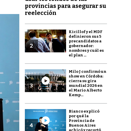
provincias para asegurar su
reelección
Kicillof y el MDF
definieron sus 5
precandidatos a
2
gobernador:
nombres y cuál es
el plan ...
Milo J confirmó un
show en Córdoba:
cierra su gira
3
mundial 2026 en
el Mario Alberto
Kemp...
Bianco explicó
por qué la
Provincia de
4
Buenos Aires
achicó y recortó