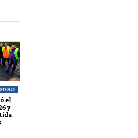
CONTROLES
ó el
26 y
tida
s