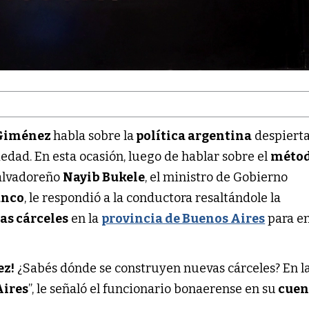
Giménez
habla sobre la
política argentina
despierta
iedad. En esta ocasión, luego de hablar sobre el
méto
alvadoreño
Nayib Bukele
, el ministro de Gobierno
anco
, le respondió a la conductora resaltándole la
as cárceles
en la
provincia de Buenos Aires
para e
ez!
¿Sabés dónde se construyen nuevas cárceles? En l
Aires
”, le señaló el funcionario bonaerense en su
cuen