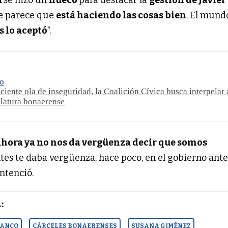
me parece que
está haciendo las cosas bien
. El mund
 lo aceptó
”.
DO
eciente ola de inseguridad, la Coalición Cívica busca interpelar
slatura bonaerense
ahora ya no nos da vergüenza decir que somos
es te daba vergüenza, hace poco, en el gobierno anter
ntenció.
:
IANCO
CÁRCELES BONAERENSES
SUSANA GIMÉNEZ