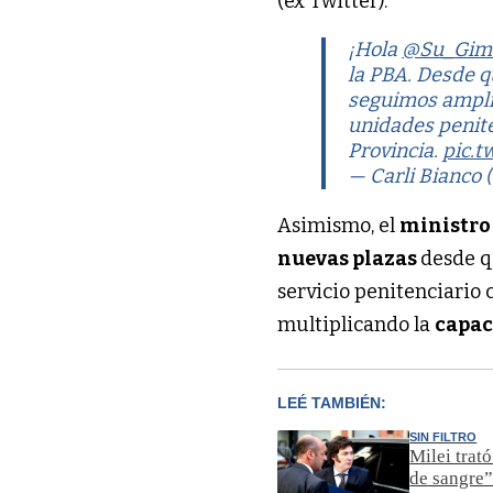
(ex Twitter).
¡Hola
@Su_Gim
la PBA. Desde 
seguimos amplia
unidades penite
Provincia.
pic.t
— Carli Bianco 
Asimismo, el
ministro 
nuevas plazas
desde q
servicio penitenciario 
multiplicando la
capac
LEÉ TAMBIÉN:
SIN FILTRO
Milei trat
de sangre