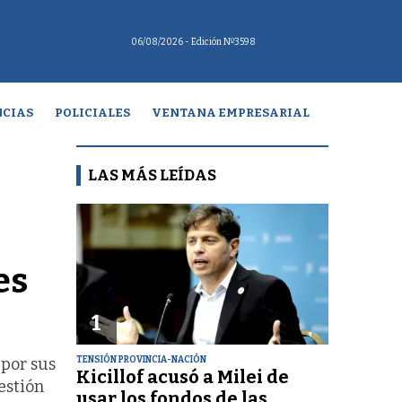
06/08/2026
- Edición Nº3598
CIAS
POLICIALES
VENTANA EMPRESARIAL
LAS MÁS LEÍDAS
es
1
TENSIÓN PROVINCIA-NACIÓN
 por sus
Kicillof acusó a Milei de
estión
usar los fondos de las