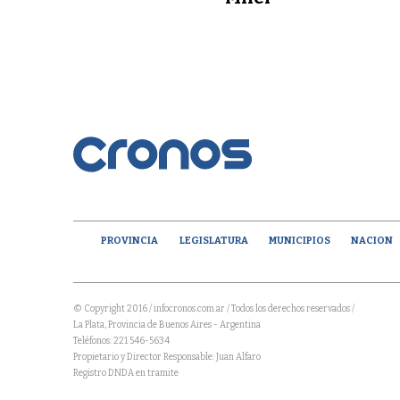
PROVINCIA
LEGISLATURA
MUNICIPIOS
NACION
© Copyright 2016 / infocronos.com.ar / Todos los derechos reservados /
La Plata, Provincia de Buenos Aires - Argentina
Teléfonos: 221 546-5634
Propietario y Director Responsable: Juan Alfaro
Registro DNDA en tramite