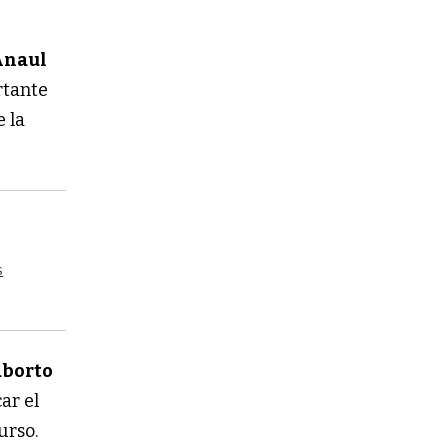
Anaul
rtante
e la
s
aborto
ar el
urso.