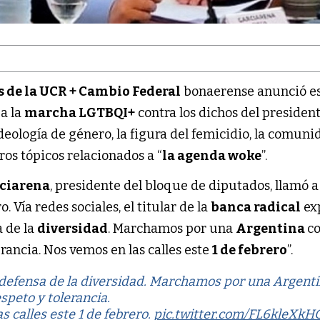
 de la UCR + Cambio Federal
bonaerense anunció e
a la
marcha LGTBQI+
contra los dichos del presiden
deología de género, la figura del femicidio, la comuni
os tópicos relacionados a “
la agenda woke
”.
rciarena
, presidente del bloque de diputados, llamó a
. Vía redes sociales, el titular de la
banca radical
ex
 de la
diversidad
. Marchamos por una
Argentina
c
erancia. Nos vemos en las calles este
1 de febrero
”.
efensa de la diversidad. Marchamos por una Argent
speto y tolerancia.
s calles este 1 de febrero.
pic.twitter.com/FL6kleXkH