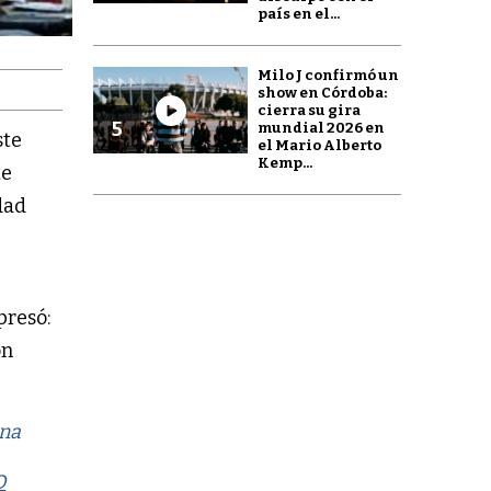
país en el...
Milo J confirmó un
show en Córdoba:
cierra su gira
5
mundial 2026 en
ste
el Mario Alberto
Kemp...
te
dad
presó:
on
ina
O