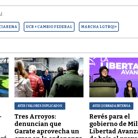
:
CIARENA
UCR + CAMBIO FEDERAL
MARCHA LGTBQI+
AYER
| VALORES DUPLICADOS
AYER
| JORNADA INTENSA
–
Tres Arroyos:
Revés para el
denuncian que
gobierno de Mil
Garate aprovecha un
Libertad Avanz