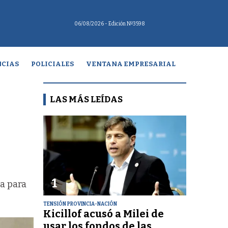
06/08/2026
- Edición Nº3598
CIAS
POLICIALES
VENTANA EMPRESARIAL
LAS MÁS LEÍDAS
1
ia para
TENSIÓN PROVINCIA-NACIÓN
Kicillof acusó a Milei de
usar los fondos de las