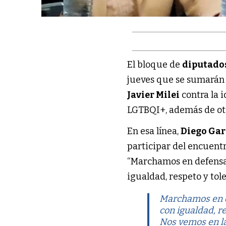
El bloque de
diputados
jueves que se sumarán 
Javier Milei
contra la i
LGTBQI+, además de otr
En esa línea,
Diego Ga
participar del encuentro
“Marchamos en defensa
igualdad, respeto y tol
Marchamos en d
con igualdad, re
Nos vemos en la