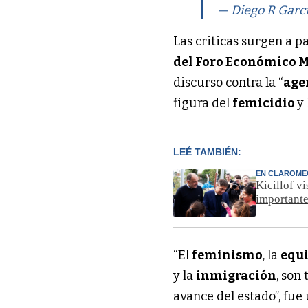
— Diego R Garc
Las criticas surgen a p
del Foro Económico 
discurso contra la “
age
figura del
femicidio
y
LEÉ TAMBIÉN:
EN CLAROM
Kicillof v
importante
“El
feminismo
, la
equ
y la
inmigración
, son
avance del estado”, fue