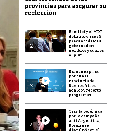
provincias para asegurar su
reelección
Kicillof y el MDF
definieron sus 5
precandidatos a
2
gobernador:
nombres y cuál es
el plan ...
Bianco explicó
por qué la
Provincia de
3
Buenos Aires
achicó y recortó
programas
Tras la polémica
por la campaña
anti Argentina,
4
Rosalía se
disculpó con el