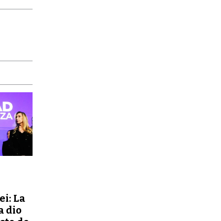
ei: La
a dio