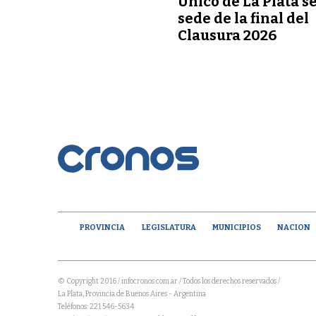
Único de La Plata s
sede de la final del
Clausura 2026
PROVINCIA
LEGISLATURA
MUNICIPIOS
NACION
© Copyright 2016 / infocronos.com.ar / Todos los derechos reservados /
La Plata, Provincia de Buenos Aires - Argentina
Teléfonos: 221 546-5634