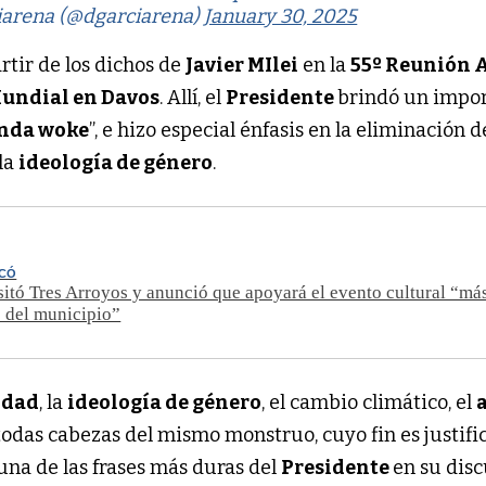
iarena (@dgarciarena)
January 30, 2025
artir de los dichos de
Javier MIlei
en la
55º Reunión 
Mundial en Davos
. Allí, el
Presidente
brindó un impo
nda woke
”, e hizo especial énfasis en la eliminación d
 la
ideología de género
.
ECÓ
isitó Tres Arroyos y anunció que apoyará el evento cultural “má
 del municipio”
idad
, la
ideología de género
, el cambio climático, el
 todas cabezas del mismo monstruo, cuyo fin es justific
 una de las frases más duras del
Presidente
en su disc