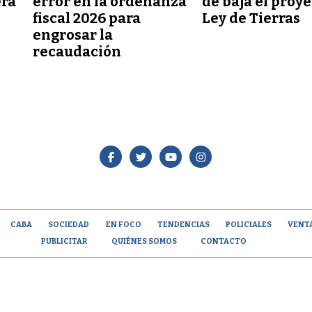
erá
error en la ordenanza
de baja el proy
fiscal 2026 para
Ley de Tierras
engrosar la
recaudación
CABA
SOCIEDAD
EN FOCO
TENDENCIAS
POLICIALES
VENT
PUBLICITAR
QUIÉNES SOMOS
CONTACTO