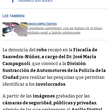
LEÉ TAMBIÉN:
VIDEOS IMPACTANTES
Conurbano sangriento: con un balazo en el tórax,
jubilado mató a ladrón adolescente
La denuncia del
robo
recayó en la
Fiscalía de
Saavedra-Núñez, a cargo del Dr. José María
Campagnoli
, que convocó a la
División
Sustracción de Automotores de la Policía de la
Ciudad
para realizar las pesquisas que permitan
identificar a los
involucrados
.
A partir de las
imágenes
grabadas por las
cámaras de seguridad, públicas y privadas
,
además de las que pertenecen al
Anillo Digital
,