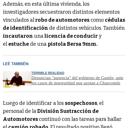
Además, en esta última vivienda, los
investigadores secuestraron distintos elementos
vinculados al
robo de automotores
como
cédulas
de identificación
de distintos vehículos. También
incautaron
una
licencia de conducir
y
el
estuche
de una
pistola Bersa 9mm.
LEÉ TAMBIÉN:
TERRIBLE REALIDAD
Denuncian "ausencia" del gobierno de Gastón, ante
los casos de inseguridad que azotan a Chascomús
Luego de identificar a los
sospechosos
, el
personal de la
División Sustracción de
Automotores
continuó con las tareas para hallar
el
camión robado
. El resultado positivo llegó