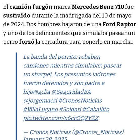
El
camión furgón
marca
Mercedes Benz 710
fue
sustraído
durante la madrugada del 10 de mayo
de 2024. Dos hombres bajaron de una
Ford Raptor
y uno de los delincuentes que simulaba pasear un
perro
forzó
la cerradura para ponerlo en marcha.
La banda del perrito: robaban
camiones mientras simulaban pasear
un sharpei. Los presuntos ladrones
fueron detenidos y son padre e
hijo
@gcba
@SeguridadBA
@jorgemacri
#CronosNoticias
#VillaLugano
#Soldati
#Caballito
pic.twitter.com/x6crOQ2YZZ
— Cronos Noticias (@Cronos_Noticias)
January 28, 2025