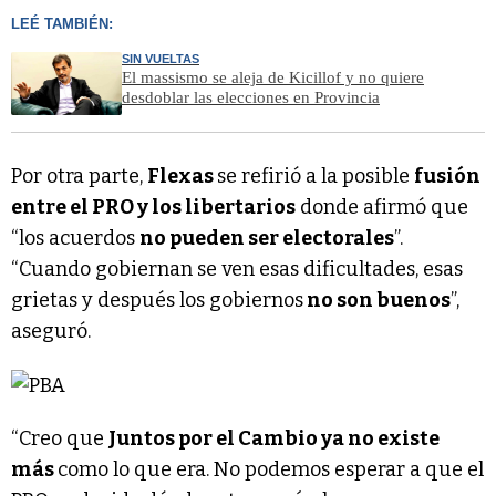
LEÉ TAMBIÉN:
SIN VUELTAS
El massismo se aleja de Kicillof y no quiere
desdoblar las elecciones en Provincia
Por otra parte,
Flexas
se refirió a la posible
fusión
entre el PRO y los libertarios
donde afirmó que
“los acuerdos
no pueden ser electorales
”.
“Cuando gobiernan se ven esas dificultades, esas
grietas y después los gobiernos
no son buenos
”,
aseguró.
“Creo que
Juntos por el Cambio ya no existe
más
como lo que era. No podemos esperar a que el