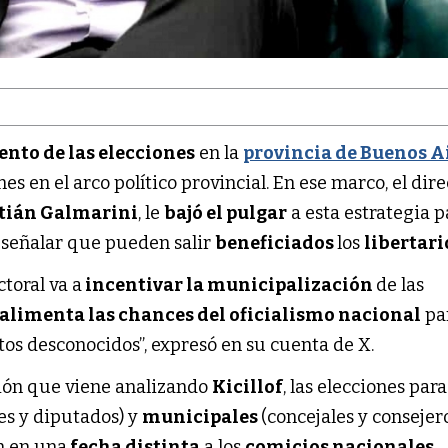
nto de las elecciones
en la
provincia de Buenos A
s en el arco político provincial. En ese marco, el dire
tián Galmarini
, le
bajó el pulgar
a esta estrategia p
l señalar que pueden salir
beneficiados
los
libertari
toral va a
incentivar la municipalización
de las
alimenta las chances del oficialismo nacional
pa
tos desconocidos”, expresó en su cuenta de X.
ión que viene analizando
Kicillof
, las elecciones para
s y diputados) y
municipales
(concejales y consejer
an en una
fecha distinta
a los
comicios nacionales