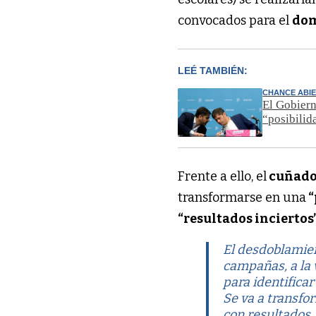
convocados para el
dom
LEÉ TAMBIÉN:
CHANCE ABI
El Gobiern
“posibilid
Frente a ello, el
cuñado 
transformarse en una
“
“resultados inciertos
El desdoblamien
campañas, a la 
para identifica
Se va a transfo
con resultados