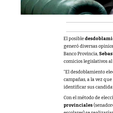
El posible
desdoblamie
generó diversas opinione
Banco Provincia,
Sebas
comicios legislativos a
“El desdoblamiento elec
campañas, a la vez que
identificar sus candida
Con el método de elecc
provinciales
(senadore
escolares) se realizarí