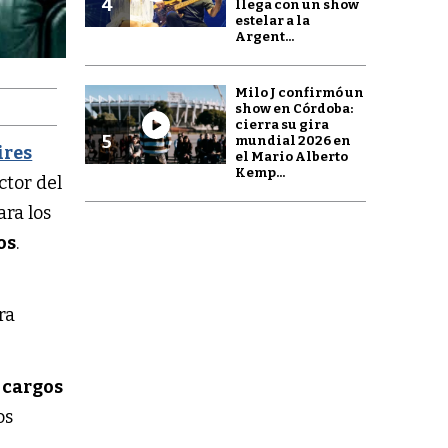
4
llega con un show
estelar a la
Argent...
Milo J confirmó un
show en Córdoba:
cierra su gira
5
mundial 2026 en
ires
el Mario Alberto
Kemp...
ctor del
ara los
os
.
ra
cargos
os