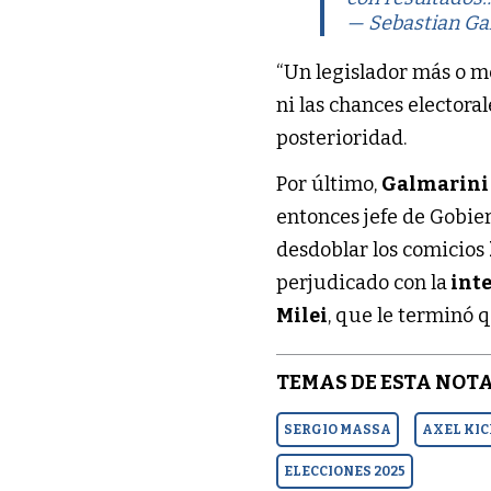
— Sebastian Ga
“Un legislador más o m
ni las chances elector
posterioridad.
Por último,
Galmarin
entonces jefe de Gobie
desdoblar los comicios
perjudicado con la
inte
Milei
, que le terminó 
TEMAS DE ESTA NOTA
SERGIO MASSA
AXEL KIC
ELECCIONES 2025