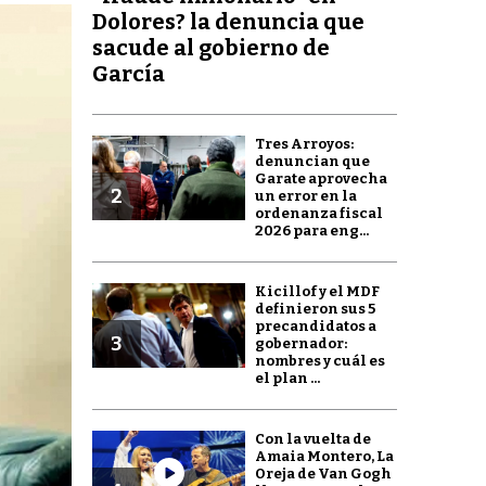
Dolores? la denuncia que
sacude al gobierno de
García
Tres Arroyos:
denuncian que
Garate aprovecha
2
un error en la
ordenanza fiscal
2026 para eng...
Kicillof y el MDF
definieron sus 5
precandidatos a
3
gobernador:
nombres y cuál es
el plan ...
Con la vuelta de
Amaia Montero, La
Oreja de Van Gogh