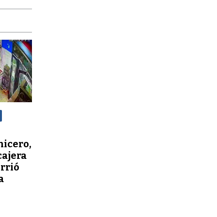
nicero,
cajera
orrió
a