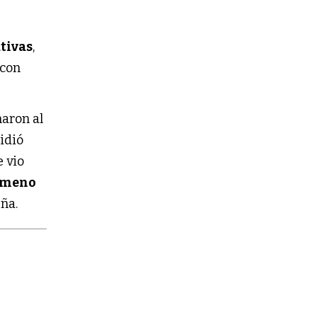
ativas
,
 con
naron al
idió
e vio
ómeno
eña.