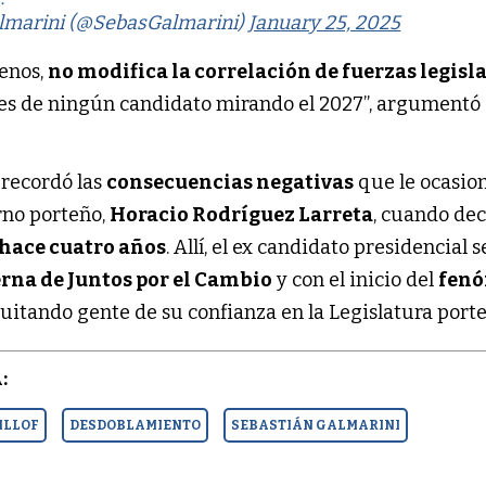
lmarini (@SebasGalmarini)
January 25, 2025
enos,
no modifica la correlación de fuerzas legisl
ales de ningún candidato mirando el 2027”, argumentó
i
recordó las
consecuencias negativas
que le ocasio
rno porteño,
Horacio Rodríguez Larreta
, cuando dec
hace cuatro años
. Allí, el ex candidato presidencial s
rna de Juntos por el Cambio
y con el inicio del
fen
quitando gente de su confianza en la Legislatura port
:
ILLOF
DESDOBLAMIENTO
SEBASTIÁN GALMARINI