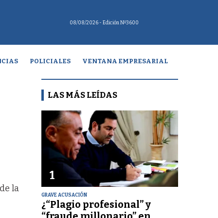
08/08/2026
- Edición Nº3600
CIAS
POLICIALES
VENTANA EMPRESARIAL
LAS MÁS LEÍDAS
1
de la
GRAVE ACUSACIÓN
¿“Plagio profesional” y
“fraude millonario” en