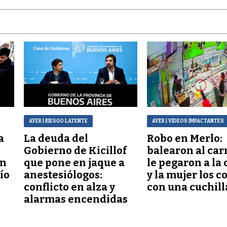
AYER
| RIESGO LATENTE
AYER
| VIDEOS IMPACTANTES
a
La deuda del
Robo en Merlo:
Gobierno de Kicillof
balearon al car
ón
que pone en jaque a
le pegaron a la 
lío
anestesiólogos:
y la mujer los c
conflicto en alza y
con una cuchill
alarmas encendidas