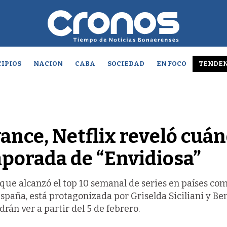
IPIOS
NACION
CABA
SOCIEDAD
EN FOCO
TENDEN
ance, Netflix reveló cuá
mporada de “Envidiosa”
, que alcanzó el top 10 semanal de series en países co
España, está protagonizada por Griselda Siciliani y B
rán ver a partir del 5 de febrero.