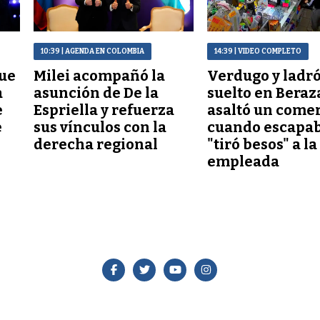
10:39
| AGENDA EN COLOMBIA
14:39
| VIDEO COMPLETO
que
Milei acompañó la
Verdugo y ladr
a
asunción de De la
suelto en Beraz
e
Espriella y refuerza
asaltó un comer
e
sus vínculos con la
cuando escapab
derecha regional
"tiró besos" a la
empleada