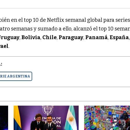
ién en el top 10 de Netflix semanal global para serie
atro semanas y sumado a ello, alcanzó el top 10 sema
Uruguay
,
Bolivia
,
Chile
,
Paraguay
,
Panamá
,
España
,
rael
.
:
ERIE ARGENTINA