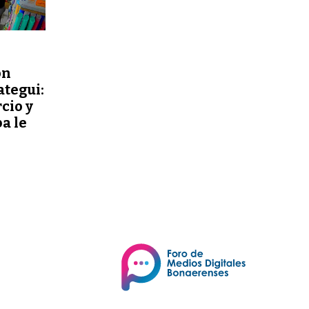
ón
ategui:
cio y
a le