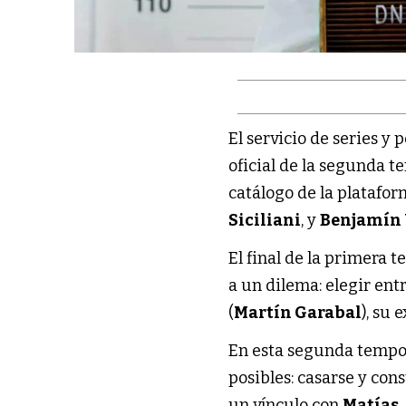
El servicio de series y 
oficial de la segunda t
catálogo de la platafor
Siciliani
, y
Benjamín
El final de la primera 
a un dilema: elegir ent
(
Martín Garabal
), su 
En esta segunda tempo
posibles: casarse y con
un vínculo con
Matías
.