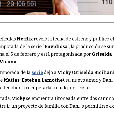
películas
Netflix
reveló la fecha de estreno y publicó el
emporada de la serie “
Envidiosa
”, la producción se su
ma el 5 de febrero y está protagonizada por
Griselda
 Vicuña
.
temporada de la
serie
dejó a
Vicky
(
Griselda Sicilian
re
Matías
(
Esteban Lamothe
), su nuevo amor, y Dani
ex decidido a recuperarla a cualquier costo.
rada,
Vicky
se encuentra tironeada entre dos camino
struir un proyecto de familia con Dani, o permitirse e