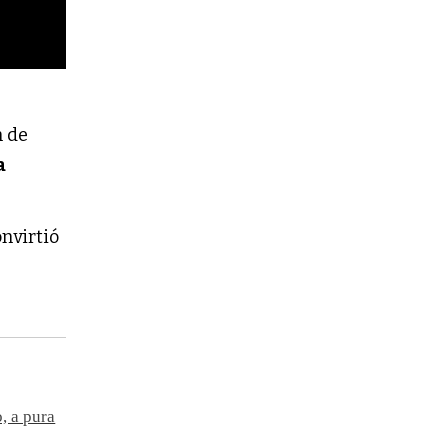
n de
a
onvirtió
, a pura