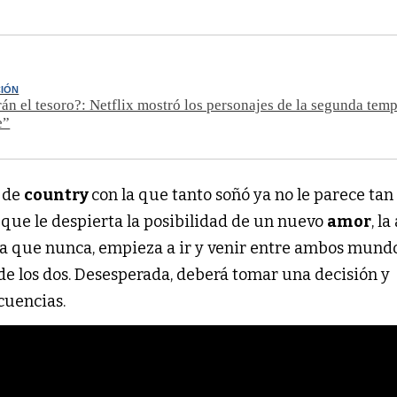
CIÓN
án el tesoro?: Netflix mostró los personajes de la segunda tem
e”
 de
country
con la que tanto soñó ya no le parece tan
o que le despierta la posibilidad de un nuevo
amor
, la
a que nunca, empieza a ir y venir entre ambos mundo
de los dos. Desesperada, deberá tomar una decisión y
cuencias.