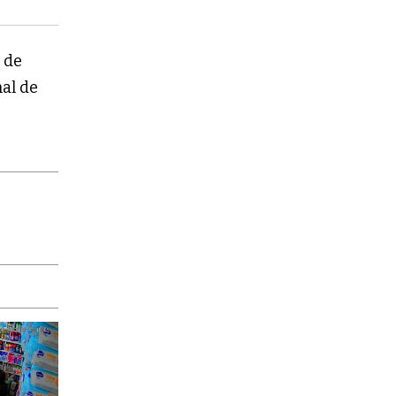
s de
nal de