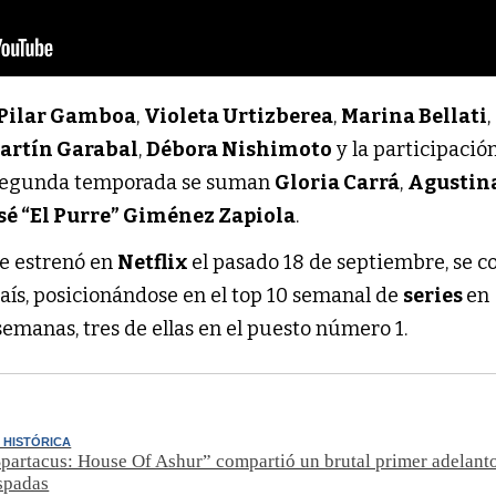
Pilar Gamboa
,
Violeta Urtizberea
,
Marina Bellati
,
artín Garabal
,
Débora Nishimoto
y la participació
a segunda temporada se suman
Gloria Carrá
,
Agustin
sé “El Purre” Giménez Zapiola
.
e estrenó en
Netflix
el pasado 18 de septiembre, se c
aís, posicionándose en el top 10 semanal de
series
en
emanas, tres de ellas en el puesto número 1.
 HISTÓRICA
Spartacus: House Of Ashur” compartió un brutal primer adelanto
spadas