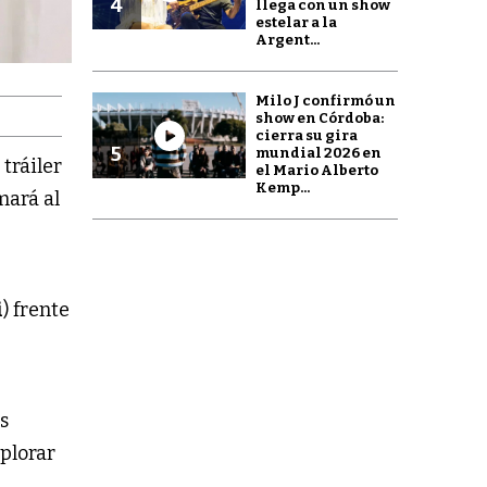
4
llega con un show
estelar a la
Argent...
Milo J confirmó un
show en Córdoba:
cierra su gira
5
mundial 2026 en
 tráiler
el Mario Alberto
Kemp...
mará al
i
) frente
s
xplorar