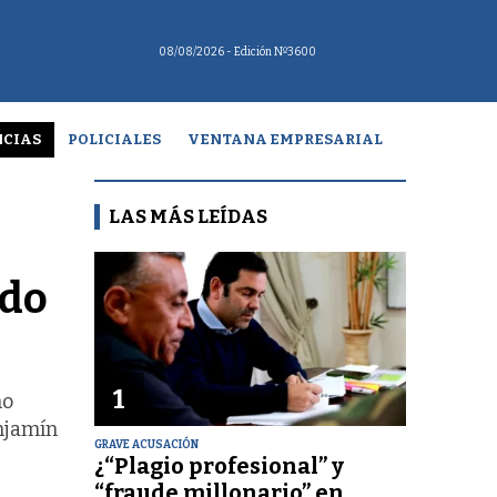
08/08/2026
- Edición Nº3600
CIAS
POLICIALES
VENTANA EMPRESARIAL
LAS MÁS LEÍDAS
ndo
1
mo
enjamín
GRAVE ACUSACIÓN
¿“Plagio profesional” y
“fraude millonario” en