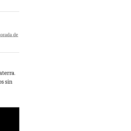
porada de
 aterra.
s sin