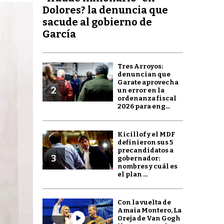
Dolores? la denuncia que
sacude al gobierno de
García
Tres Arroyos:
denuncian que
Garate aprovecha
2
un error en la
ordenanza fiscal
2026 para eng...
Kicillof y el MDF
definieron sus 5
precandidatos a
3
gobernador:
nombres y cuál es
el plan ...
Con la vuelta de
Amaia Montero, La
Oreja de Van Gogh