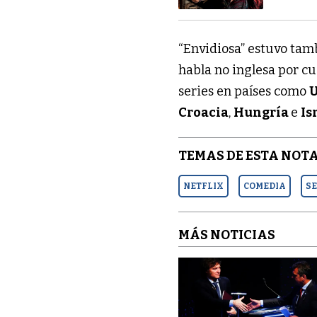
“Envidiosa” estuvo tamb
habla no inglesa por cu
series en países como
Croacia
,
Hungría
e
Is
TEMAS DE ESTA NOTA
NETFLIX
COMEDIA
S
MÁS NOTICIAS