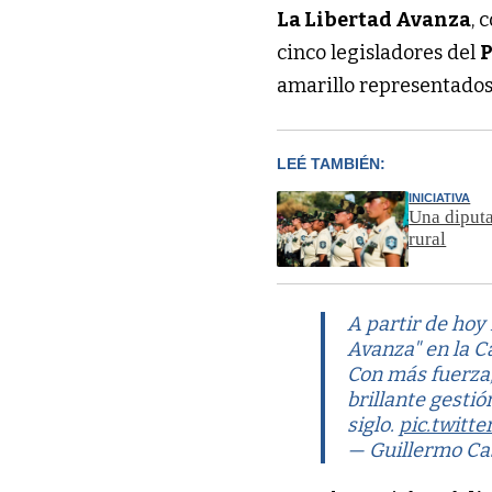
La Libertad Avanza
,
cinco legisladores del
P
amarillo representado
LEÉ TAMBIÉN:
INICIATIVA
Una diputa
rural
A partir de hoy 
Avanza" en la C
Con más fuerza,
brillante gesti
siglo.
pic.twitt
— Guillermo Cas