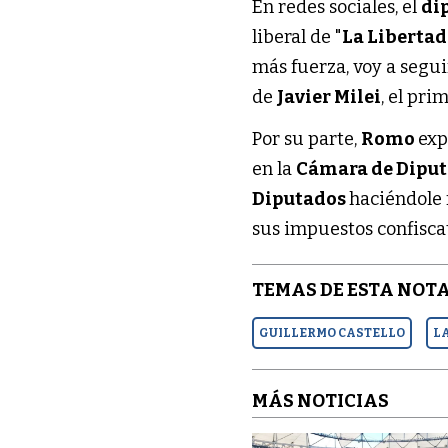
En redes sociales, el
di
liberal de "
La Liberta
más fuerza, voy a segui
de
Javier Milei
, el pri
Por su parte,
Romo
exp
en la
Cámara de Diputa
Diputados
haciéndole 
sus impuestos confisca
TEMAS DE ESTA NOTA
GUILLERMO CASTELLO
L
MÁS NOTICIAS