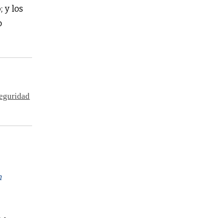
o
; y los
o
seguridad
n