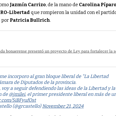
 como
Jazmín Carrizo
, de la mano de
Carolina Pípar
RO-Libertad
que rompieron la unidad con el partid
s por
Patricia Bullrich
.
da bonaerense presentó un proyecto de Ley para fortalecer la 
me incorporo al gran bloque liberal de "La Libertad
ámara de Diputados de la provincia.
 voy a seguir defendiendo las ideas de la Libertad y la
ón de
@jmilei
, el primer presidente liberal en más de u
er.com/5iBFyufOst
tello (@grcastello)
November 21, 2024