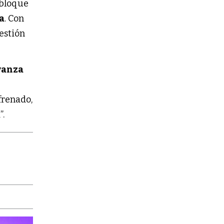
 bloque
a
. Con
gestión
vanza
frenado,
”.