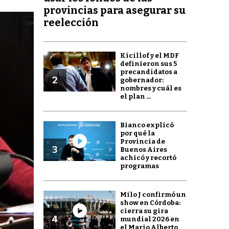
provincias para asegurar su
reelección
Kicillof y el MDF
definieron sus 5
precandidatos a
2
gobernador:
nombres y cuál es
el plan ...
Bianco explicó
por qué la
Provincia de
3
Buenos Aires
achicó y recortó
programas
Milo J confirmó un
show en Córdoba:
cierra su gira
4
mundial 2026 en
el Mario Alberto