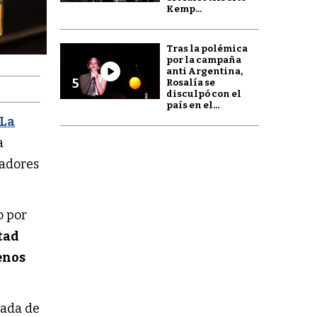
Kemp...
Tras la polémica
por la campaña
anti Argentina,
5
Rosalía se
disculpó con el
país en el...
La
a
ladores
o por
tad
enos
cada de