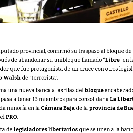
diputado provincial, confirmó su traspaso al bloque de
spués de abandonar su unibloque llamado “
Libre
” en l
slador que fue protagonista de un cruce con otros legis
o Walsh
de “terrorista”.
ma una nueva banca a las filas del
bloque
encabezad
al pasa a tener 13 miembros para consolidar a
La Liber
da minoría en la
Cámara Baja
de la
provincia de Bu
 el
PRO
.
sta de
legisladores libertarios
que se unen a la ban