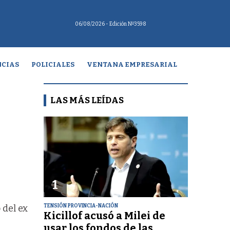
06/08/2026
- Edición Nº3598
CIAS
POLICIALES
VENTANA EMPRESARIAL
LAS MÁS LEÍDAS
1
TENSIÓN PROVINCIA-NACIÓN
 del ex
Kicillof acusó a Milei de
usar los fondos de las