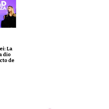
ei: La
a dio
ecto de