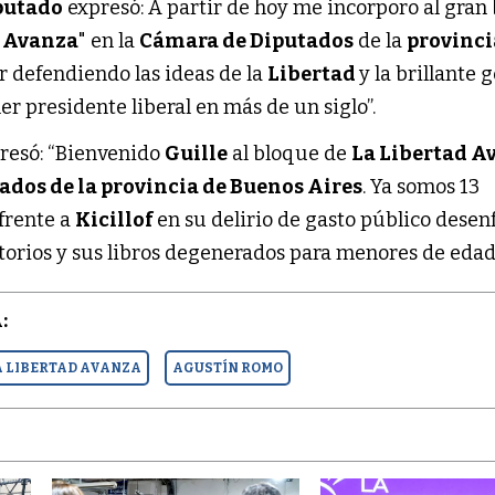
putado
expresó: A partir de hoy me incorporo al gran
d Avanza
" en la
Cámara de Diputados
de la
provinci
r defendiendo las ideas de la
Libertad
y la brillante 
mer presidente liberal en más de un siglo”.
resó: “Bienvenido
Guille
al bloque de
La Libertad A
dos de la provincia de Buenos Aires
. Ya somos 13
frente a
Kicillof
en su delirio de gasto público desen
torios y sus libros degenerados para menores de edad
:
A LIBERTAD AVANZA
AGUSTÍN ROMO