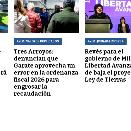
AYER
| VALORES DUPLICADOS
AYER
| JORNADA INTENSA
–
Tres Arroyos:
Revés para el
denuncian que
gobierno de Mil
Garate aprovecha un
Libertad Avanz
erá
error en la ordenanza
de baja el proy
fiscal 2026 para
Ley de Tierras
engrosar la
recaudación