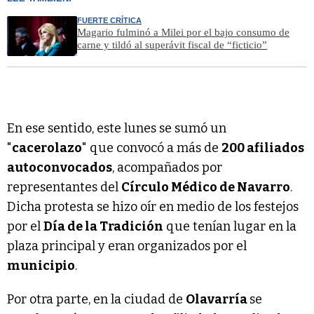
FUERTE CRÍTICA
Magario fulminó a Milei por el bajo consumo de
carne y tildó al superávit fiscal de “ficticio”
En ese sentido, este lunes se sumó un
"
cacerolazo
" que convocó a más de
200 afiliados
autoconvocados
, acompañados por
representantes del
Círculo Médico de Navarro
.
Dicha protesta se hizo oír en medio de los festejos
por el
Día de la Tradición
que tenían lugar en la
plaza principal y eran organizados por el
municipio
.
Por otra parte, en la ciudad de
Olavarría
se