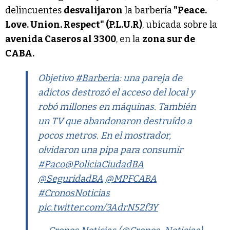
delincuentes
desvalijaron
la barbería
"Peace.
Love. Union. Respect" (P.L.U.R)
, ubicada sobre la
avenida Caseros al 3300
, en la
zona sur de
CABA.
Objetivo
#Barberia
: una pareja de
adictos destrozó el acceso del local y
robó millones en máquinas. También
un TV que abandonaron destruído a
pocos metros. En el mostrador,
olvidaron una pipa para consumir
#Paco
@PoliciaCiudadBA
@SeguridadBA
@MPFCABA
#CronosNoticias
pic.twitter.com/3AdrN52f3Y