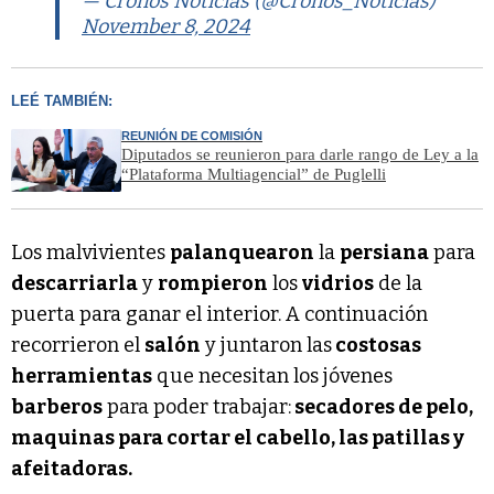
— Cronos Noticias (@Cronos_Noticias)
November 8, 2024
LEÉ TAMBIÉN:
REUNIÓN DE COMISIÓN
Diputados se reunieron para darle rango de Ley a la
“Plataforma Multiagencial” de Puglelli
Los malvivientes
palanquearon
la
persiana
para
descarriarla
y
rompieron
los
vidrios
de la
puerta para ganar el interior. A continuación
recorrieron el
salón
y juntaron las
costosas
herramientas
que necesitan los jóvenes
barberos
para poder trabajar:
secadores de pelo,
maquinas para cortar el cabello, las patillas y
afeitadoras.