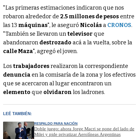
"Las primeras estimaciones indicaron que nos
robaron alrededor de
2.5 millones de pesos
entre
las 13
máquinas
", le aseguró
Nicolás
a
CRONOS
.
"También se llevaron un
televisor
que
abandonaron
destrozado
acá a la vuelta, sobre la
calle Maza
", agregó el joven.
Los
trabajadores
realizaron la correspondiente
denuncia
en la comisaría de la zona y los efectivos
que se acercaron al lugar encontraron un
elemento
que
olvidaron
los ladrones.
LEÉ TAMBIÉN:
RESPALDO PARA NACIÓN
Doble juego: ahora Jorge Macri se pone del lado de
Milei y pide privatizar Aerolíneas Argentinas