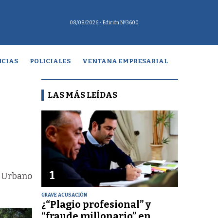
08/08/2026
- Edición Nº3600
CIAS
POLICIALES
VENTANA EMPRESARIAL
LAS MÁS LEÍDAS
1
o Urbano
GRAVE ACUSACIÓN
¿“Plagio profesional” y
“fraude millonario” en