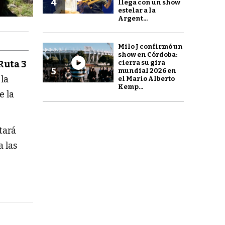
4
llega con un show
estelar a la
Argent...
Milo J confirmó un
show en Córdoba:
cierra su gira
Ruta 3
5
mundial 2026 en
la
el Mario Alberto
Kemp...
e la
tará
a las