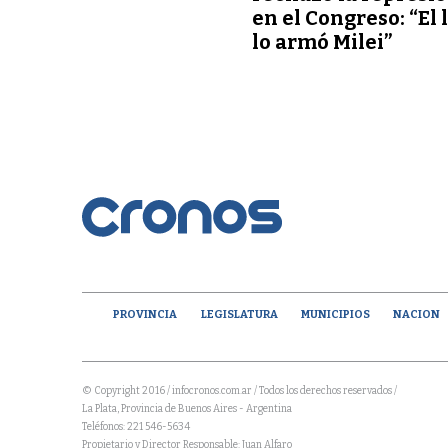
en el Congreso: “El 
lo armó Milei”
PROVINCIA
LEGISLATURA
MUNICIPIOS
NACION
© Copyright 2016 / infocronos.com.ar / Todos los derechos reservados /
La Plata, Provincia de Buenos Aires - Argentina
Teléfonos: 221 546-5634
Propietario y Director Responsable: Juan Alfaro