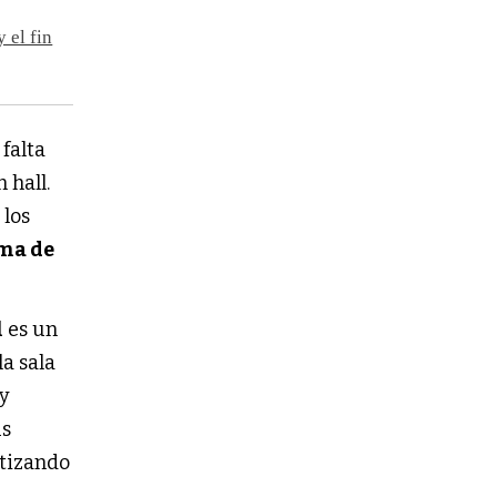
 el fin
falta
n hall.
 los
ema de
l
es un
la sala
 y
us
ntizando
.