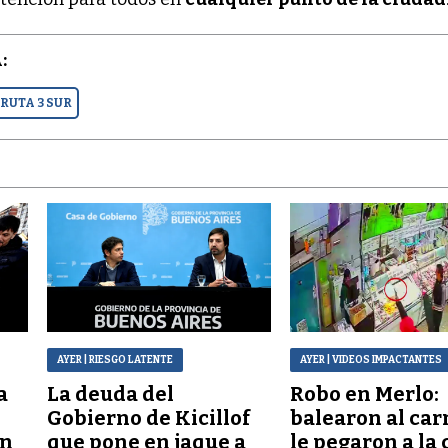
:
RUTA 3 SUR
AYER
| RIESGO LATENTE
AYER
| VIDEOS IMPACTANTES
a
La deuda del
Robo en Merlo:
Gobierno de Kicillof
balearon al car
ón
que pone en jaque a
le pegaron a la 