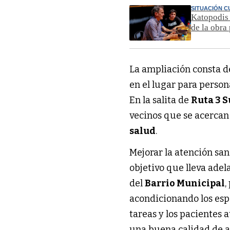
SITUACIÓN C
Katopodis 
de la obra
La ampliación consta d
en el lugar para perso
En la salita de
Ruta 3 S
vecinos que se acercan 
salud
.
Mejorar la atención san
objetivo que lleva adel
del
Barrio Municipal
,
acondicionando los esp
tareas y los pacientes 
una buena calidad de a