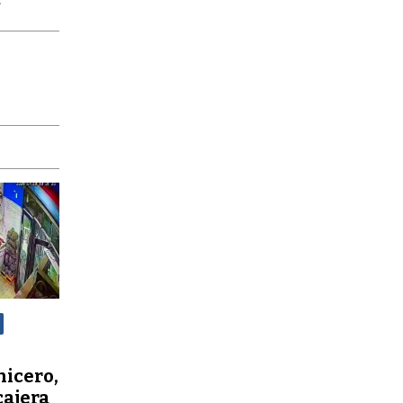
nicero,
cajera