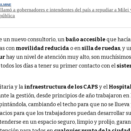
ULMINE
llamó a gobernadores e intendentes del país a repudiar a Milei y
 pública
e un nuevo consultorio, un
baño accesible
que hacía 
nas con
movilidad reducida
o en
silla de ruedas
, y u
ur
hay un nivel de atención muy alto, son muchísimos
todos los días a tener su primer contacto con el
sist
itaria y la
infraestructura de los CAPS
y el
Hospita
ante la gestión, desde principios de año trabajaron en 
 pintándola, cambiando el techo para que no se llueva
acios para que los trabajadores puedan desarrollar s
atenderse en un espacio seguro, limpio y prolijo, gara
tención para todos en
cualquier punto de la ciudad