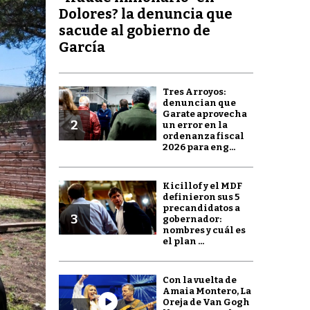
Dolores? la denuncia que
sacude al gobierno de
García
Tres Arroyos:
denuncian que
Garate aprovecha
2
un error en la
ordenanza fiscal
2026 para eng...
Kicillof y el MDF
definieron sus 5
precandidatos a
3
gobernador:
nombres y cuál es
el plan ...
Con la vuelta de
Amaia Montero, La
Oreja de Van Gogh