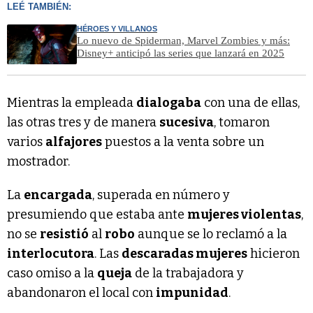
LEÉ TAMBIÉN:
HÉROES Y VILLANOS
Lo nuevo de Spiderman, Marvel Zombies y más:
Disney+ anticipó las series que lanzará en 2025
Mientras la empleada
dialogaba
con una de ellas,
las otras tres y de manera
sucesiva
, tomaron
varios
alfajores
puestos a la venta sobre un
mostrador.
La
encargada
, superada en número y
presumiendo que estaba ante
mujeres violentas
,
no se
resistió
al
robo
aunque se lo reclamó a la
interlocutora
. Las
descaradas mujeres
hicieron
caso omiso a la
queja
de la trabajadora y
abandonaron el local con
impunidad
.