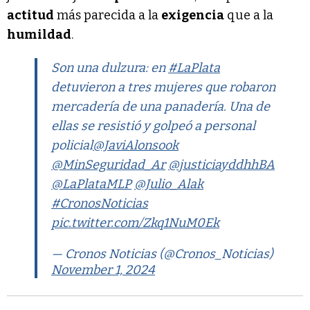
actitud
más parecida a la
exigencia
que a la
humildad
.
Son una dulzura: en
#LaPlata
detuvieron a tres mujeres que robaron
mercadería de una panadería. Una de
ellas se resistió y golpeó a personal
policial
@JaviAlonsook
@MinSeguridad_Ar
@justiciayddhhBA
@LaPlataMLP
@Julio_Alak
#CronosNoticias
pic.twitter.com/Zkq1NuM0Ek
— Cronos Noticias (@Cronos_Noticias)
November 1, 2024