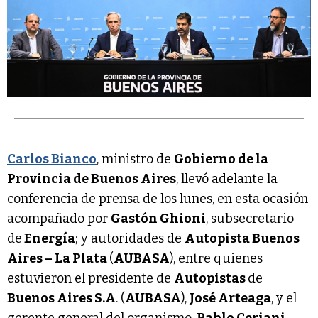
Carlos Bianco
, ministro de
Gobierno de la
Provincia de Buenos Aires
, llevó adelante la
conferencia de prensa de los lunes, en esta ocasión
acompañado por
Gastón Ghioni
, subsecretario
de
Energía
; y autoridades de
Autopista Buenos
Aires – La Plata
(
AUBASA
), entre quienes
estuvieron el presidente de
Autopistas
de
Buenos Aires S.A
. (
AUBASA
),
José Arteaga
, y el
gerente general del organismo,
Pablo Ceriani
.