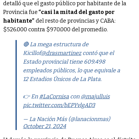
detalló que el gasto público por habitante de la
Provincia fue
“casi la mitad del gasto por
habitante”
del resto de provincias y CABA:
$526.000 contra $970.000 del promedio.
🔴 La mega estructura de
Kicillof
@drasmartinez
contó que el
Estado provincial tiene 609.498
empleados públicos, lo que equivale a
12 Estadios Únicos de La Plata.
👉 En
#LaCornisa
con
@majulluis
pic.twitter.com/bEPYvlgAD3
— La Nación Más (@lanacionmas)
October 21, 2024