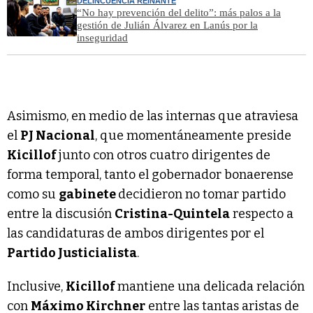
DELINCUENCIA REINANTE
“No hay prevención del delito”: más palos a la
gestión de Julián Álvarez en Lanús por la
inseguridad
Asimismo, en medio de las internas que atraviesa
el
PJ Nacional
, que momentáneamente preside
Kicillof
junto con otros cuatro dirigentes de
forma temporal, tanto el gobernador bonaerense
como su
gabinete
decidieron no tomar partido
entre la discusión
Cristina-Quintela
respecto a
las candidaturas de ambos dirigentes por el
Partido Justicialista
.
Inclusive,
Kicillof
mantiene una delicada relación
con
Máximo Kirchner
entre las tantas aristas de