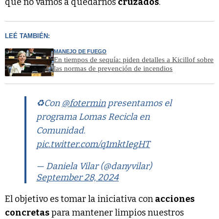
que no vamos a quedarnos
cruzados
.
LEÉ TAMBIÉN:
MANEJO DE FUEGO
En tiempos de sequía: piden detalles a Kicillof sobre
las normas de prevención de incendios
♻️Con
@fotermin
presentamos el
programa Lomas Recicla en
Comunidad.
pic.twitter.com/q1mktIegHT
— Daniela Vilar (@danyvilar)
September 28, 2024
El objetivo es tomar la iniciativa con
acciones
concretas
para mantener limpios nuestros