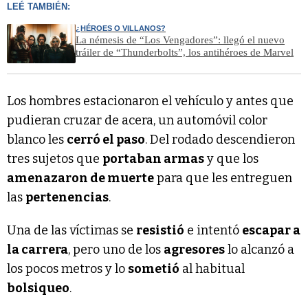
LEÉ TAMBIÉN:
¿HÉROES O VILLANOS?
La némesis de “Los Vengadores”: llegó el nuevo
tráiler de “Thunderbolts”, los antihéroes de Marvel
Los hombres estacionaron el vehículo y antes que
pudieran cruzar de acera, un automóvil color
blanco les
cerró el paso
. Del rodado descendieron
tres sujetos que
portaban armas
y que los
amenazaron de muerte
para que les entreguen
las
pertenencias
.
Una de las víctimas se
resistió
e intentó
escapar a
la carrera
, pero uno de los
agresores
lo alcanzó a
los pocos metros y lo
sometió
al habitual
bolsiqueo
.