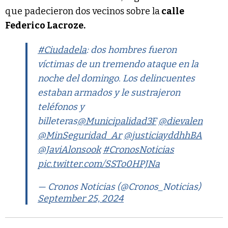
que padecieron dos vecinos sobre la
calle
Federico Lacroze.
#Ciudadela
: dos hombres fueron
víctimas de un tremendo ataque en la
noche del domingo. Los delincuentes
estaban armados y le sustrajeron
teléfonos y
billeteras
@Municipalidad3F
@dievalen
@MinSeguridad_Ar
@justiciayddhhBA
@JaviAlonsook
#CronosNoticias
pic.twitter.com/SSTo0HPJNa
— Cronos Noticias (@Cronos_Noticias)
September 25, 2024