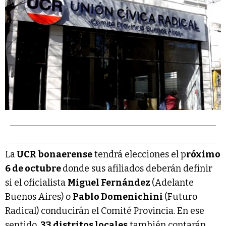
La
UCR bonaerense
tendrá elecciones el p
róximo
6 de octubre
donde sus afiliados deberán definir
si el oficialista
Miguel Fernández
(Adelante
Buenos Aires) o
Pablo Domenichini
(Futuro
Radical) conducirán el Comité Provincia. En ese
sentido,
33 distritos locales
también contarán