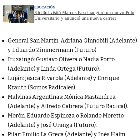
EDUCACIÓN
Kicillof visitó Marcos Paz: inauguró un nuevo Polo
Universitario y anunció una nueva carrera
General San Martín: Adriana Ginnobili (Adelante)
y Eduardo Zimmermann (Futuro)
Ituzaingó: Gustavo Olivera o Nadia Porro
(Adelante) y Linda Ortega (Futuro).
Luján: Jésica Rivarola (Adelante) y Enrique
Krauth (Somos Radicales).
Malvinas Argentinas: Mónica Mastandrea
(Adelante) y Alfredo Cabrera (Futuro Radical).
Morón: Eduardo Espinoza o Rolando Moretto
(Adelante) y José Uranga (Futuro).
Pilar: Emilio La Greca (Adelante) y Inés Halm