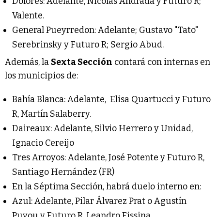
Dolores: Adelante, Nicolás Andrada y Futuro R;
Valente.
General Pueyrredon: Adelante; Gustavo "Tato"
Serebrinsky y Futuro R; Sergio Abud.
Además, la
Sexta Sección
contará con internas en
los municipios de:
Bahía Blanca: Adelante, Elisa Quartucci y Futuro
R, Martín Salaberry.
Daireaux: Adelante, Silvio Herrero y Unidad,
Ignacio Cereijo
Tres Arroyos: Adelante, José Potente y Futuro R,
Santiago Hernández (FR)
En la Séptima Sección, habrá duelo interno en:
Azul: Adelante, Pilar Álvarez Prat o Agustín
Puyou y Futuro R, Leandro Fissina.