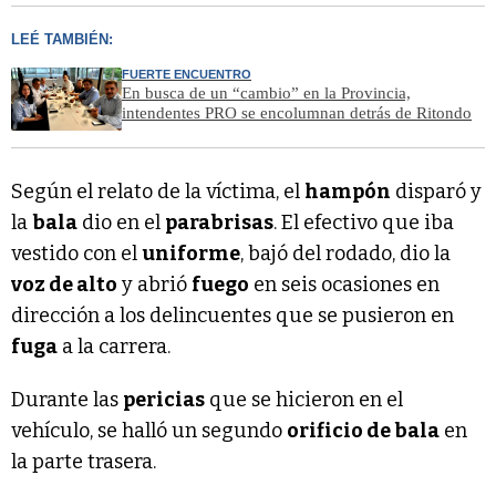
LEÉ TAMBIÉN:
FUERTE ENCUENTRO
En busca de un “cambio” en la Provincia,
intendentes PRO se encolumnan detrás de Ritondo
Según el relato de la víctima, el
hampón
disparó y
la
bala
dio en el
parabrisas
. El efectivo que iba
vestido con el
uniforme
, bajó del rodado, dio la
voz de alto
y abrió
fuego
en seis ocasiones en
dirección a los delincuentes que se pusieron en
fuga
a la carrera.
Durante las
pericias
que se hicieron en el
vehículo, se halló un segundo
orificio de bala
en
la parte trasera.