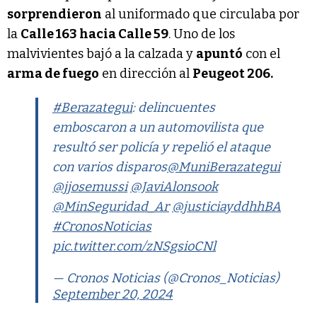
sorprendieron
al uniformado que circulaba por
la
Calle 163 hacia Calle 59
. Uno de los
malvivientes bajó a la calzada y
apuntó
con el
arma de fuego
en dirección al
Peugeot 206.
#Berazategui
: delincuentes
emboscaron a un automovilista que
resultó ser policía y repelió el ataque
con varios disparos
@MuniBerazategui
@jjosemussi
@JaviAlonsook
@MinSeguridad_Ar
@justiciayddhhBA
#CronosNoticias
pic.twitter.com/zNSgsioCNl
— Cronos Noticias (@Cronos_Noticias)
September 20, 2024