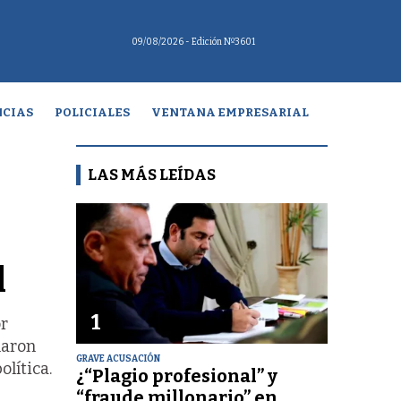
09/08/2026
- Edición Nº3601
CIAS
POLICIALES
VENTANA EMPRESARIAL
LAS MÁS LEÍDAS
l
1
or
naron
GRAVE ACUSACIÓN
lítica.
¿“Plagio profesional” y
“fraude millonario” en