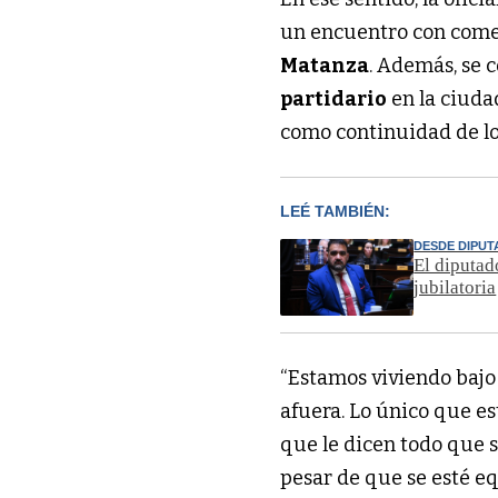
un encuentro con comer
Matanza
. Además, se 
partidario
en la ciud
como continuidad de lo
LEÉ TAMBIÉN:
DESDE DIPU
El diputad
jubilatoria
“Estamos viviendo bajo
afuera. Lo único que e
que le dicen todo que s
pesar de que se esté e