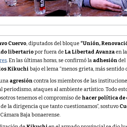
avo Cuervo
, diputados del bloque
“Unión, Renovació
do libertario
por fuera de
La Libertad Avanza
en l
res
. En las últimas horas, se confirmó la
adhesión
del
los Kikuchi
bajo el lema “menos grieta, más sentido 
 una
agresión
contra los miembros de las institucione
 al periodismo, ataques al ambiente artístico. Todo es
osotros tenemos el compromiso de
hacer política de
s de la dirigencia que tanto cuestionamos”, sostuvo
Cu
la Cámara Baja bonaerense.
alización de
Kikuchi
en el armado provincial se dio l