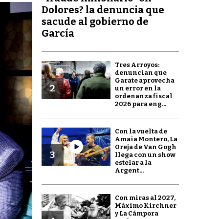
Dolores? la denuncia que
sacude al gobierno de
García
Tres Arroyos:
denuncian que
Garate aprovecha
2
un error en la
ordenanza fiscal
2026 para eng...
Con la vuelta de
Amaia Montero, La
Oreja de Van Gogh
3
llega con un show
estelar a la
Argent...
Con miras al 2027,
Máximo Kirchner
y La Cámpora