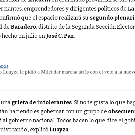
ciantes, emprendedores y dirigentes políticos de
La
confirmó que el espacio realizará su
segundo plenar
ad de
Baradero
, distrito de la Segunda Sección Elector
 hecho en julio en
José C. Paz
.
TADOS
o Luayza le pidió a Milei dar marcha atrás con el veto a la nue
 una
grieta de
intolerantes
. Si no te gusta lo que ha
stán haciendo es gobernar con un grupo de
obsecuen
í al gobierno nacional. Todos hacen lo que dice el gob
quivocando”, explicó
Luayza
.