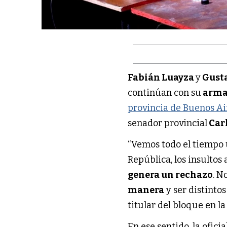
Fabián Luayza
y
Gust
continúan con su
arma
provincia de Buenos Ai
senador provincial
Car
“Vemos todo el tiempo
República, los insultos
genera un rechazo
. N
manera
y ser distinto
titular del bloque en 
En ese sentido, la ofici