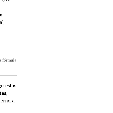
io
al,
va fórmula
go, estás
tes
,
ierno, a