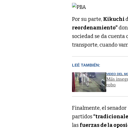
Por su parte,
Kikuchi
reordenamiento”
don
sociedad se da cuenta 
transporte, cuando vamo
LEÉ TAMBIÉN:
VIDEO DEL 
Más insegu
robo
Finalmente, el senador
partidos
“tradicional
las
fuerzas de la opos