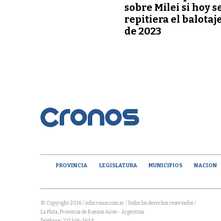
sobre Milei si hoy s
repitiera el balotaj
de 2023
PROVINCIA
LEGISLATURA
MUNICIPIOS
NACION
© Copyright 2016 / infocronos.com.ar / Todos los derechos reservados /
La Plata, Provincia de Buenos Aires - Argentina
Teléfonos: 221 546-5634