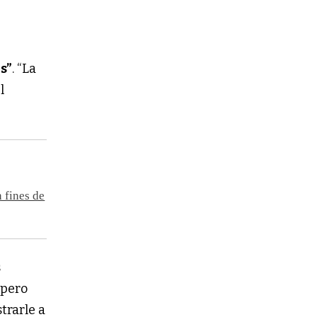
s”
. “La
l
 fines de
s
 pero
trarle a