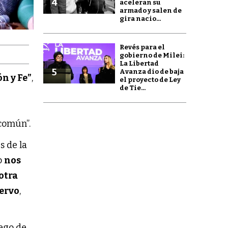
4
aceleran su
armado y salen de
gira nacio...
Revés para el
gobierno de Milei:
La Libertad
5
Avanza dio de baja
n y Fe”
,
el proyecto de Ley
de Tie...
a
común”.
s de la
to
nos
 otra
ervo
,
uego de