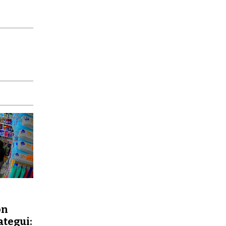
ón
ategui: