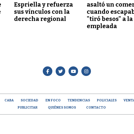
e
Espriella y refuerza
asaltó un comer
e
sus vínculos con la
cuando escapab
derecha regional
"tiró besos" a la
empleada
CABA
SOCIEDAD
EN FOCO
TENDENCIAS
POLICIALES
VENT
PUBLICITAR
QUIÉNES SOMOS
CONTACTO