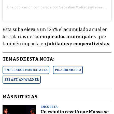
Una publicación compartida por Sebastián Walker (@sebastian_walker_intendente)
Esta suba eleva a un 125% el acumulado anual en
los salarios de los
empleados municipales
, que
también impacta en
jubilados
y
cooperativistas
.
TEMAS DE ESTA NOTA:
EMPLEADOS MUNICIPALES
PILA MUNICIPIO
SEBASTIÁN WALKER
MÁS NOTICIAS
ENCUESTA
Un estudio reveló que Massa se