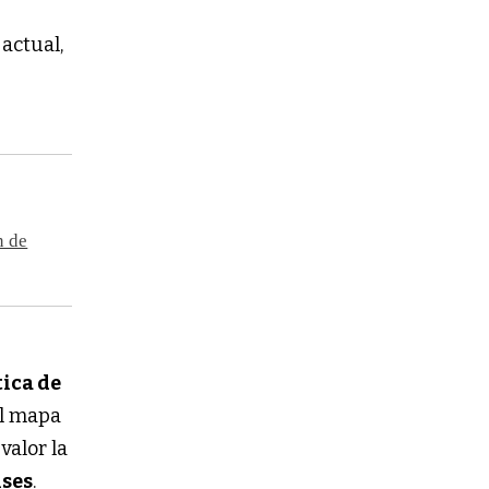
 actual,
n de
tica de
al mapa
valor la
ses
.