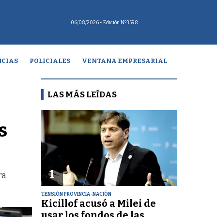
06/08/2026
- Edición Nº3598
CIAS
POLICIALES
VENTANA EMPRESARIAL
LAS MÁS LEÍDAS
s
1
ra
TENSIÓN PROVINCIA-NACIÓN
Kicillof acusó a Milei de
usar los fondos de las