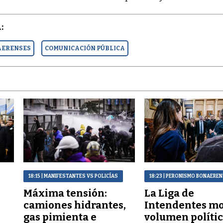
:
AERENSES
COMUNICACIÓN PÚBLICA
18:15
| MANIFESTANTES VS POLICÍAS
18:23
| PERONISMO BONAERE
Máxima tensión:
La Liga de
a
camiones hidrantes,
Intendentes mo
gas pimienta e
volumen polític