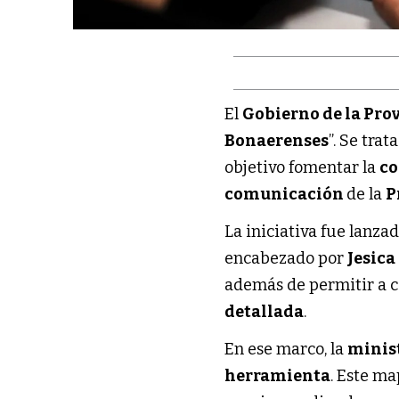
El
Gobierno de la Pro
Bonaerenses
”. Se tra
objetivo fomentar la
co
comunicación
de la
P
La iniciativa fue lanzad
encabezado por
Jesica
además de permitir a c
detallada
.
En ese marco, la
minis
herramienta
. Este m