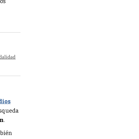
los
odalidad
dios
búsqueda
ón
.
bién