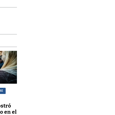
NSE
stró
o en el