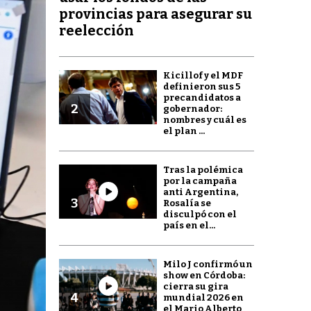
provincias para asegurar su
reelección
Kicillof y el MDF
definieron sus 5
precandidatos a
2
gobernador:
nombres y cuál es
el plan ...
Tras la polémica
por la campaña
anti Argentina,
3
Rosalía se
disculpó con el
país en el...
Milo J confirmó un
show en Córdoba:
cierra su gira
4
mundial 2026 en
el Mario Alberto