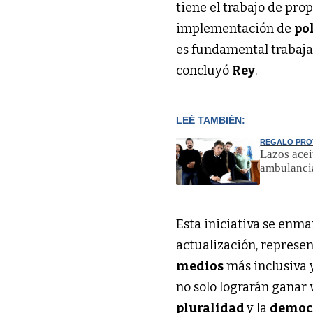
tiene el trabajo de pr
implementación de
po
es fundamental trabaj
concluyó
Rey
.
LEÉ TAMBIÉN:
REGALO PRO
Lazos acei
ambulanci
Esta iniciativa se enm
actualización, represe
medios
más inclusiva y
no solo lograrán ganar 
pluralidad
y la
democ