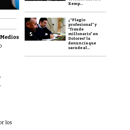
Kemp...
¿“Plagio
profesional” y
“fraude
5
millonario” en
 Medios
Dolores? la
denuncia que
o
sacude al...
a
,
,
r los