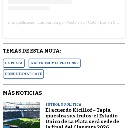
Una publicación compartida por Pastelería | Café | Bar en La Plata (@vacapurpura.lp)
TEMAS DE ESTA NOTA:
LA PLATA
GASTRONOMIA PLATENSE
DONDE TOMAR CAFÉ
MÁS NOTICIAS
FÚTBOL Y POLÍTICA
El acuerdo Kicillof – Tapia
muestra sus frutos: el Estadio
Único de La Plata será sede de
la final del Clausura 2026