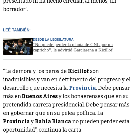
presentado ni ha hecho circular, al menos, un
borrador”.
LEÉ TAMBIÉN:
DESDE LA LEGISLATURA
“No puede perder la planta de GNL por un
capricho”, le advirtió Garciarena a Kicillof
“La demora y los peros de
Kicillof
son
inadmisibles y van en detrimento del progreso y el
desarrollo que necesita la
Provincia
. Debe pensar
más en
Buenos Aires
y los bonaerenses que en su
pretendida carrera presidencial. Debe pensar más
en gobernar que en su pelea política. La
Provincia
y
Bahía Blanca
no pueden perder esta
oportunidad”, continua la carta.