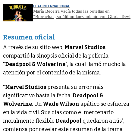
FEAT INTERNACIONAL
María Becerra vacía todas las botellas en
“Borracha”, su último lanzamiento con Gloria Trevi
Resumen oficial
A través de su sitio web,
Marvel Studios
compartió la sinopsis oficial de la película
"
Deadpool & Wolverine
", la cual llamó mucho la
atención por el contenido de la misma.
"
Marvel Studios
presenta su error más
significativo hasta la fecha:
Deadpool &
Wolverine
. Un
Wade Wilson
apático se esfuerza
en la vida civil. Sus días como el mercenario
moralmente flexible
Deadpool
quedaron atrás",
comienza por revelar este resumen de la trama