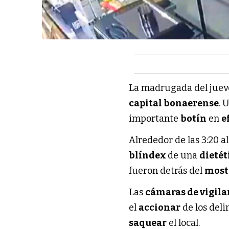
La madrugada del jueve
capital bonaerense
. 
importante
botín
en
e
Alrededor de las 3:20 a
blíndex
de una
dietét
fueron detrás del
most
Las
cámaras de vigila
el
accionar
de los del
saquear
el local.