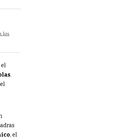
n los
 el
olas
.
el
n
uadras
nico
, el