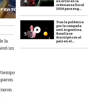
4
un error en la
ordenanza fiscal
2026 para eng...
Tras la polémica
por la campaña
anti Argentina,
5
Rosalía se
disculpó con el
de la
país en el...
llevó un
e
r tiempo
aparon.
traron
a