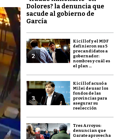
Dolores? la denuncia que
sacude al gobierno de
García
Kicillof y el MDF
definieron sus 5
precandidatos a
2
gobernador:
nombres y cuál es
el plan ...
Kicillof acusó a
Milei de usar los
fondos de las
3
provincias para
asegurar su
reelección
Tres Arroyos:
denuncian que
Garate aprovecha