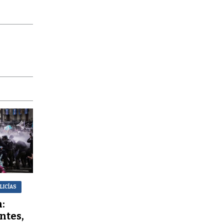
LICÍAS
:
ntes,