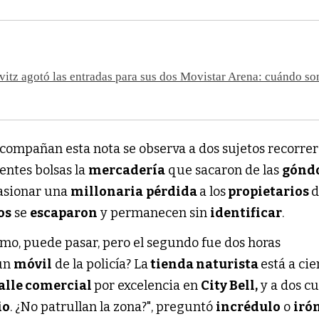
itz agotó las entradas para sus dos Movistar Arena: cuándo so
ompañan esta nota se observa a dos sujetos recorrer
entes bolsas la
mercadería
que sacaron de las
gónd
asionar una
millonaria
pérdida
a los
propietarios
d
os
se
escaparon
y permanecen sin
identificar
.
omo, puede pasar, pero el segundo fue dos horas
 un
móvil
de la policía? La
tienda naturista
está a cie
alle comercial
por excelencia en
City Bell,
y a dos c
io
. ¿No patrullan la zona?", preguntó
incrédulo
o
iró