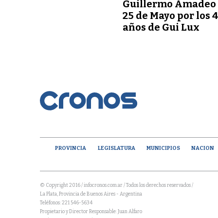
Guillermo Amadeo
25 de Mayo por los 
años de Gui Lux
PROVINCIA
LEGISLATURA
MUNICIPIOS
NACION
© Copyright 2016 / infocronos.com.ar / Todos los derechos reservados /
La Plata, Provincia de Buenos Aires - Argentina
Teléfonos: 221 546-5634
Propietario y Director Responsable: Juan Alfaro