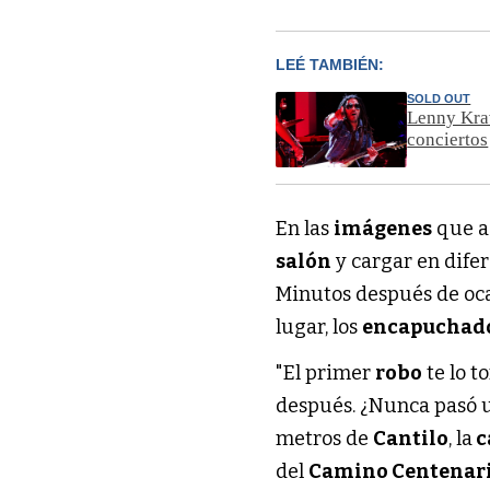
LEÉ TAMBIÉN:
SOLD OUT
Lenny Krav
conciertos
En las
imágenes
que ac
salón
y cargar en difer
Minutos después de oc
lugar, los
encapuchad
"El primer
robo
te lo t
después. ¿Nunca pasó
metros de
Cantilo
, la
c
del
Camino Centenar