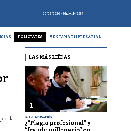
07/08/2026
- Edición Nº3599
CIAS
POLICIALES
VENTANA EMPRESARIAL
LAS MÁS LEÍDAS
or
1
GRAVE ACUSACIÓN
por la
¿“Plagio profesional” y
“fraude millonario” en