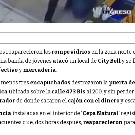
s reaparecieron los
rompe vidrios
en la zona norte 
Una banda de jóvenes
atacó
un local de
City Bell
y se 
fectivo
y
mercadería
.
l menos tres
encapuchados
destrozaron la
puerta d
ica
ubicada sobre la
calle 473 Bis
al 200, y sin perde
rador
de donde sacaron el
cajón con el dinero
y esc
ncia
instaladas en el interior de
'Cepa Natural'
regis
incuentes que, dos horas después,
reaparecieron
par