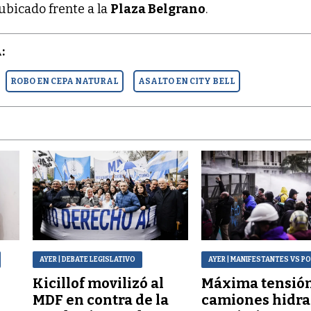
bicado frente a la
Plaza Belgrano
.
:
ROBO EN CEPA NATURAL
ASALTO EN CITY BELL
AYER
| DEBATE LEGISLATIVO
AYER
| MANIFESTANTES VS PO
Kicillof movilizó al
Máxima tensión
MDF en contra de la
camiones hidra