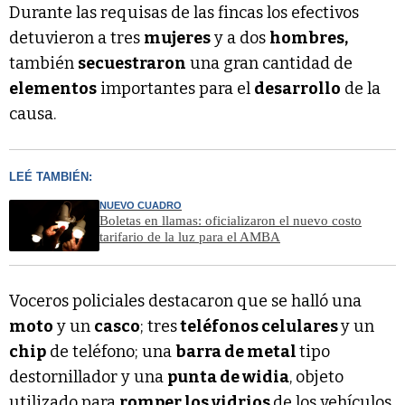
Durante las requisas de las fincas los efectivos
detuvieron a tres
mujeres
y a dos
hombres,
también
secuestraron
una gran cantidad de
elementos
importantes para el
desarrollo
de la
causa.
LEÉ TAMBIÉN:
NUEVO CUADRO
Boletas en llamas: oficializaron el nuevo costo
tarifario de la luz para el AMBA
Voceros policiales destacaron que se halló una
moto
y un
casco
; tres
teléfonos celulares
y un
chip
de teléfono; una
barra de metal
tipo
destornillador y una
punta de widia
, objeto
utilizado para
romper los vidrios
de los vehículos.