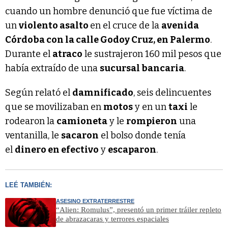
cuando un hombre denunció que fue víctima de
un
violento asalto
en el cruce de la
avenida
Córdoba con la calle Godoy Cruz, en Palermo
.
Durante el
atraco
le sustrajeron 160 mil pesos que
había extraído de una
sucursal bancaria
.
Según relató el
damnificado
, seis delincuentes
que se movilizaban en
motos
y en un
taxi
le
rodearon la
camioneta
y le
rompieron
una
ventanilla, le
sacaron
el bolso donde tenía
el
dinero en efectivo
y
escaparon
.
LEÉ TAMBIÉN:
ASESINO EXTRATERRESTRE
“Alien: Romulus”, presentó un primer tráiler repleto
de abrazacaras y terrores espaciales