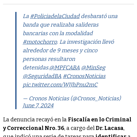
La
#PoliciadelaCiudad
desbarató una
banda que realizaba salideras
bancarias con la modalidad
#motochorro
. La investigación llevó
alrededor de 9 meses y cinco
personas resultaron
detenidas.
@MPFCABA
@MinSeg
@SeguridadBA
#CronosNoticias
pic.twitter.com/WJJhPnu2mC
— Cronos Noticias (@Cronos_Noticias)
June 7, 2024
La denuncia recayó en la
Fiscalía en lo Criminal
y Correccional Nro. 36
, a cargo del
Dr. Lacasa
,
que indicó una serie de tareas para
identificar
a