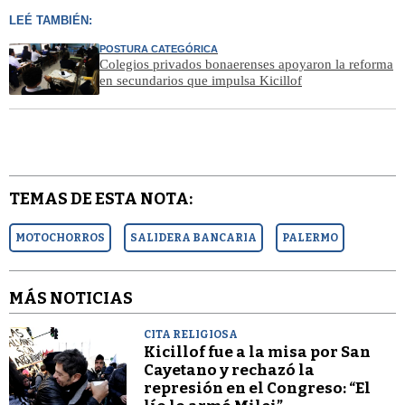
LEÉ TAMBIÉN:
POSTURA CATEGÓRICA
Colegios privados bonaerenses apoyaron la reforma
en secundarios que impulsa Kicillof
TEMAS DE ESTA NOTA:
MOTOCHORROS
SALIDERA BANCARIA
PALERMO
MÁS NOTICIAS
CITA RELIGIOSA
Kicillof fue a la misa por San
Cayetano y rechazó la
represión en el Congreso: “El