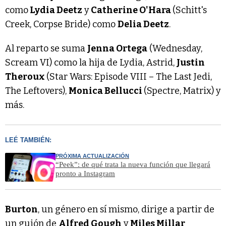
como
Lydia Deetz
y
Catherine O'Hara
(Schitt's
Creek, Corpse Bride) como
Delia Deetz
.
Al reparto se suma
Jenna Ortega
(Wednesday,
Scream VI) como la hija de Lydia, Astrid,
Justin
Theroux
(Star Wars: Episode VIII – The Last Jedi,
The Leftovers),
Monica Bellucci
(Spectre, Matrix) y
más.
LEÉ TAMBIÉN:
PRÓXIMA ACTUALIZACIÓN
“Peek”: de qué trata la nueva función que llegará
pronto a Instagram
Burton
, un género en sí mismo, dirige a partir de
un guión de
Alfred Gough
y
Miles Millar