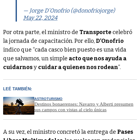
— Jorge D’Onofrio (@donofriojorge)
May 22, 2024
Por otra parte, el ministro de
Transporte
celebró
la jornada de capacitación. Por ello,
D’Onofrio
indico que “cada casco bien puesto es una vida
que salvamos, un simple
acto que nos ayuda a
cuidarnos
y
cuidar a quienes nos rodean
”.
LEÉ TAMBIÉN:
ASTROTURISMO
Destinos bonaerenses: Navarro y Alberti presumen
sus campos con vistas al cielo únicas
A su vez, el ministro concretó la entrega de
Pases