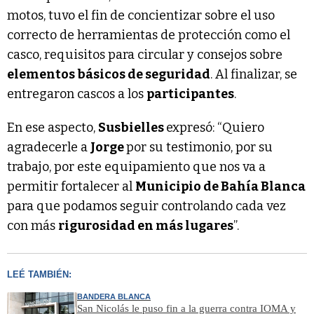
motos, tuvo el fin de concientizar sobre el uso
correcto de herramientas de protección como el
casco, requisitos para circular y consejos sobre
elementos básicos de seguridad
. Al finalizar, se
entregaron cascos a los
participantes
.
En ese aspecto,
Susbielles
expresó: “Quiero
agradecerle a
Jorge
por su testimonio, por su
trabajo, por este equipamiento que nos va a
permitir fortalecer al
Municipio de Bahía Blanca
para que podamos seguir controlando cada vez
con más
rigurosidad en más lugares
”.
LEÉ TAMBIÉN:
BANDERA BLANCA
San Nicolás le puso fin a la guerra contra IOMA y