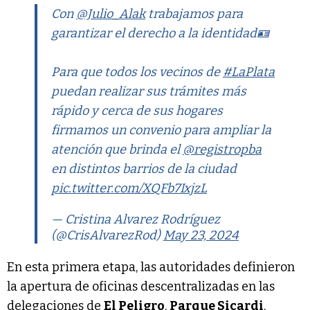
Con
@Julio_Alak
trabajamos para
garantizar el derecho a la identidad🪪
Para que todos los vecinos de
#LaPlata
puedan realizar sus trámites más
rápido y cerca de sus hogares
firmamos un convenio para ampliar la
atención que brinda el
@registropba
en distintos barrios de la ciudad
pic.twitter.com/XQFb7IxjzL
— Cristina Alvarez Rodríguez
(@CrisAlvarezRod)
May 23, 2024
En esta primera etapa, las autoridades definieron
la apertura de oficinas descentralizadas en las
delegaciones de
El Peligro
,
Parque Sicardi
,