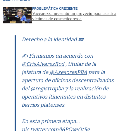
PROBLEMÁTICA CRECIENTE
Vaccarezza presentó un proyecto para asistir a
víctimas de cosmeticorexia
Derecho a la identidad 🪪
✍️ Firmamos un acuerdo con
@CrisAlvarezRod
, titular de la
jefatura de
@AsesoresPBA
para la
apertura de oficinas descentralizadas
del
@registropba
y la realización de
operativos itinerantes en distintos
barrios platenses.
En esta primera etapa…
pic.twitter.com/l6PQxeQt5g