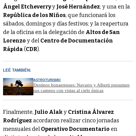
Ángel Etcheverry
y
José Hernández
; y una en la
República de los Niños
, que funcionará los
sábados, domingos y días festivos; y la reapertura
de la oficina en la delegación de
Altos de San
Lorenzo
y del
Centro de Documentación
Rápida
(
CDR
).
LEÉ TAMBIÉN:
ASTROTURISMO
Destinos bonaerenses: Navarro y Alberti presumen
sus campos con vistas al cielo únicas
Finalmente,
Julio Alak
y
Cristina Álvarez
Rodríguez
acordaron realizar cinco jornadas
mensuales del
Operativo Documentario
en