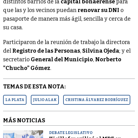
distintos barrios de la
capital bonaerense
para
que las y los vecinos puedan
renovar su DNI
o
pasaporte de manera más ágil, sencilla y cerca de
su casa.
Participaron de la reunión de trabajo la directora
del
Registro de las Personas
,
Silvina Ojeda
; y el
secretario
General del Municipio
,
Norberto
"Chucho" Gómez
.
TEMAS DE ESTA NOTA:
LA PLATA
JULIO ALAK
CRISTINA ÁLVAREZ RODRÍGUEZ
MÁS NOTICIAS
DEBATE LEGISLATIVO