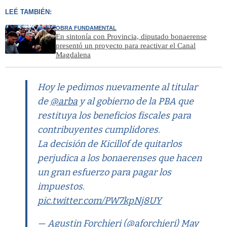
LEÉ TAMBIÉN:
OBRA FUNDAMENTAL
En sintonía con Provincia, diputado bonaerense
presentó un proyecto para reactivar el Canal
Magdalena
Hoy le pedimos nuevamente al titular
de
@arba
y al gobierno de la PBA que
restituya los beneficios fiscales para
contribuyentes cumplidores.
La decisión de Kicillof de quitarlos
perjudica a los bonaerenses que hacen
un gran esfuerzo para pagar los
impuestos.
pic.twitter.com/PW7kpNj8UY
— Agustin Forchieri (@aforchieri)
May