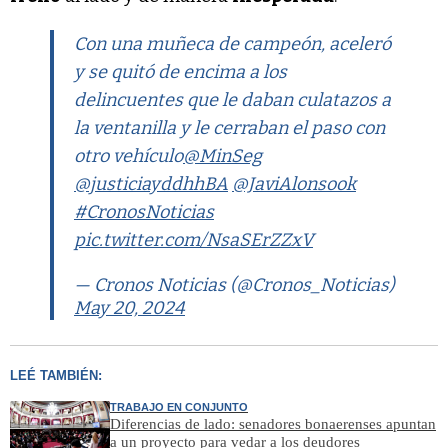
Con una muñeca de campeón, aceleró
y se quitó de encima a los
delincuentes que le daban culatazos a
la ventanilla y le cerraban el paso con
otro vehículo
@MinSeg
@justiciayddhhBA
@JaviAlonsook
#CronosNoticias
pic.twitter.com/NsaSErZZxV
— Cronos Noticias (@Cronos_Noticias)
May 20, 2024
LEÉ TAMBIÉN:
TRABAJO EN CONJUNTO
Diferencias de lado: senadores bonaerenses apuntan
a un proyecto para vedar a los deudores