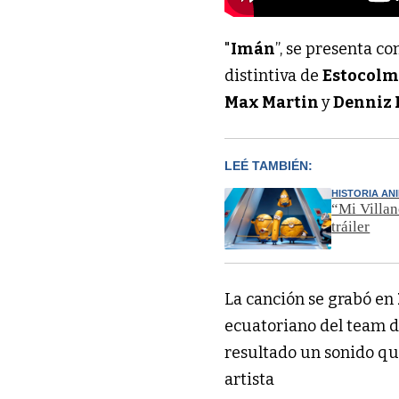
"
Imán
”, se presenta c
distintiva de
Estocol
Max Martin
y
Denniz 
LEÉ TAMBIÉN:
HISTORIA AN
“Mi Villan
tráiler
La canción se grabó en
ecuatoriano del team 
resultado un sonido qu
artista