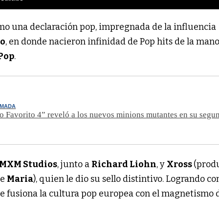
omo una declaración pop, impregnada de la influencia
mo
, en donde nacieron infinidad de Pop hits de la man
Pop
.
IMADA
o Favorito 4” reveló a los nuevos minions mutantes en su segu
MXM Studios
, junto a
Richard Liohn
, y
Xross
(prod
de
Maria
), quien le dio su sello distintivo. Logrando c
e fusiona la cultura pop europea con el magnetismo d