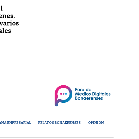
l
enes,
varios
ales
ANA EMPRESARIAL
RELATOS BONAERENSES
OPINIÓN