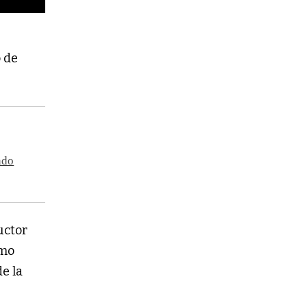
o de
ndo
uctor
omo
e la