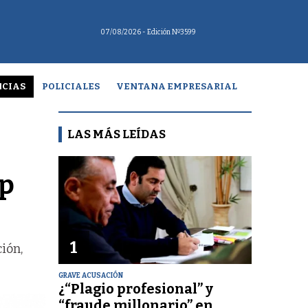
07/08/2026
- Edición Nº3599
CIAS
POLICIALES
VENTANA EMPRESARIAL
LAS MÁS LEÍDAS
op
1
ión,
GRAVE ACUSACIÓN
¿“Plagio profesional” y
“fraude millonario” en