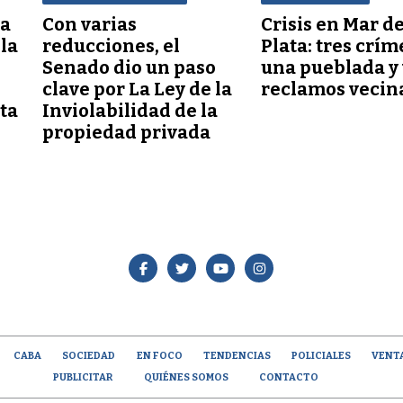
 a
Con varias
Crisis en Mar de
lla
reducciones, el
Plata: tres crím
Senado dio un paso
una pueblada y 
clave por La Ley de la
reclamos vecin
ta
Inviolabilidad de la
propiedad privada
CABA
SOCIEDAD
EN FOCO
TENDENCIAS
POLICIALES
VENT
PUBLICITAR
QUIÉNES SOMOS
CONTACTO