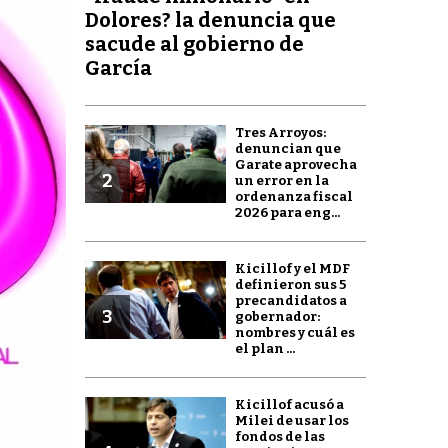
Dolores? la denuncia que
sacude al gobierno de
García
Tres Arroyos:
denuncian que
Garate aprovecha
2
un error en la
ordenanza fiscal
2026 para eng...
Kicillof y el MDF
definieron sus 5
precandidatos a
3
gobernador:
nombres y cuál es
el plan ...
Kicillof acusó a
Milei de usar los
fondos de las