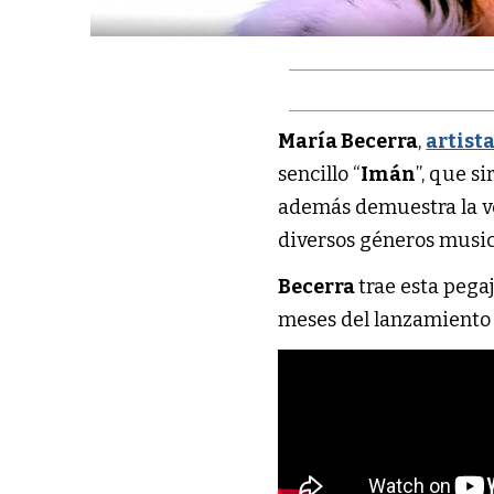
María Becerra
,
artist
sencillo “
Imán
”, que s
además demuestra la ve
diversos géneros musi
Becerra
trae esta pega
meses del lanzamiento 