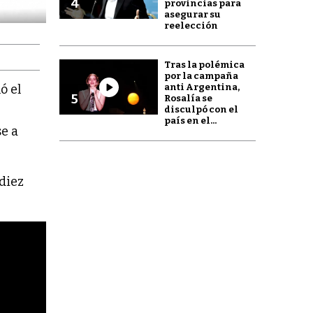
4
provincias para
asegurar su
reelección
Tras la polémica
por la campaña
anti Argentina,
ó el
5
Rosalía se
disculpó con el
país en el...
se a
 diez