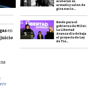
4
aceleran su
armado y salen de
gira nacio...
Revés para el
gobierno de Milei:
La Libertad
ogas
en
5
Avanza dio de baja
n
juicio
el proyecto de Ley
de Tie...
una
n
lers