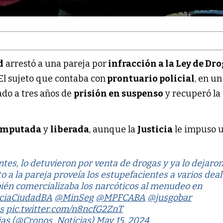
d
arrestó a una pareja por
infracción a la Ley de Dr
 El sujeto que contaba con
prontuario policial
, en u
do a tres años de
prisión en suspenso
y recuperó la
imputada
y
liberada
, aunque la
Justicia
le impuso 
.
tes, lo detuvieron por venta de drogas y ya lo dejaro
to a la pareja proveía los estupefacientes a varios dea
bién comercializaba los narcóticos al menudeo en
ciaCiudadBA
@MinSeg
@MPFCABA
@jusgobar
s
pic.twitter.com/n8ncfG2ZnT
ias (@Cronos_Noticias)
May 15, 2024