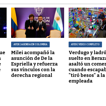
AYER
| AGENDA EN COLOMBIA
AYER
| VIDEO COMPLETO
que
Milei acompañó la
Verdugo y ladr
a
asunción de De la
suelto en Beraz
e
Espriella y refuerza
asaltó un comer
e
sus vínculos con la
cuando escapab
derecha regional
"tiró besos" a la
empleada