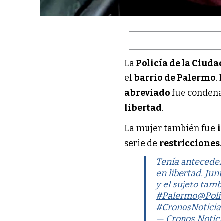
La
Policía de la Ciuda
el
barrio de Palermo
.
abreviado
fue condena
libertad
.
La mujer también fue
serie de
restricciones
Tenía anteceden
en libertad. Jun
y el sujeto tam
#Palermo
@Poli
#CronosNoticia
— Cronos Notic