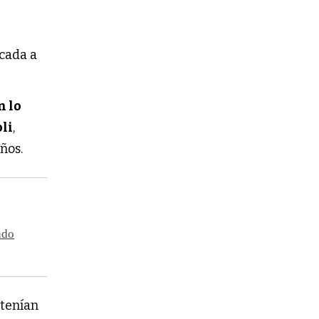
icada a
n lo
oli
,
años.
ndo
tenían