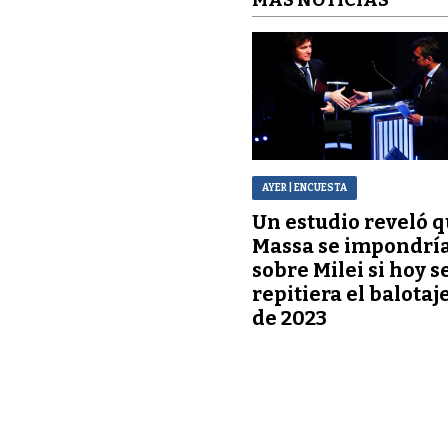
AYER
| ENCUESTA
Un estudio reveló 
Massa se impondrí
sobre Milei si hoy s
repitiera el balotaj
de 2023