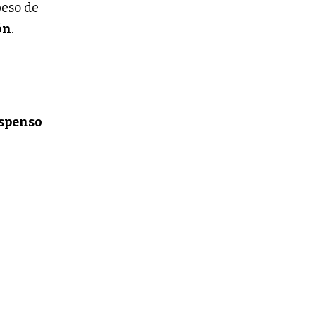
peso de
ón
.
uspenso