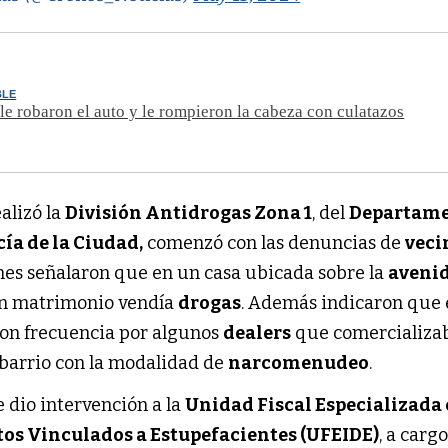
BLE
s le robaron el auto y le rompieron la cabeza con culatazos
alizó la
División Antidrogas Zona 1
, del
Departam
cía de la Ciudad,
comenzó con las denuncias de
veci
es señalaron que en un casa ubicada sobre la
aveni
un matrimonio vendía
drogas
. Además indicaron que 
 con frecuencia por algunos
dealers
que comercializa
 barrio con la modalidad de
narcomenudeo
.
 dio intervención a la
Unidad Fiscal Especializada 
tos Vinculados a Estupefacientes (UFEIDE)
, a cargo