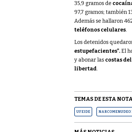
35,9 gramos de
cocaín
97,7 gramos; también 1
Además se hallaron 46
teléfonos celulares
.
Los detenidos quedaron
estupefacientes".
El h
y abonar las
costas de
libertad
.
TEMAS DE ESTA NOTA
UFEIDE
NARCOMENUDEO 
MÁS NOTICIAS