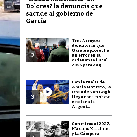
Dolores? la denuncia que
sacude al gobierno de
García
Tres Arroyos:
denuncian que
Garate aprovecha
2
un error en la
ordenanza fiscal
2026 para eng...
Con la vuelta de
Amaia Montero, La
Oreja de Van Gogh
3
llega con un show
estelar a la
Argent...
Con miras al 2027,
Máximo Kirchner
y La Cámpora