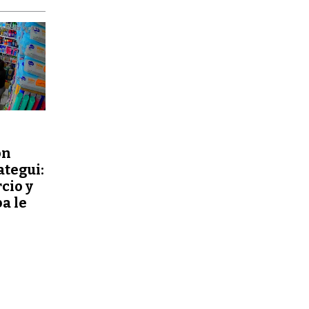
ón
ategui:
cio y
a le