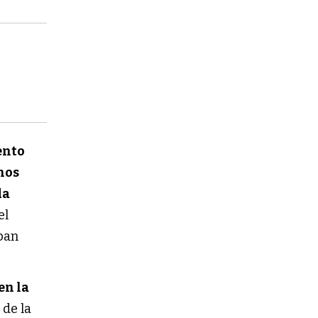
ento
nos
da
el
ban
en la
 de la