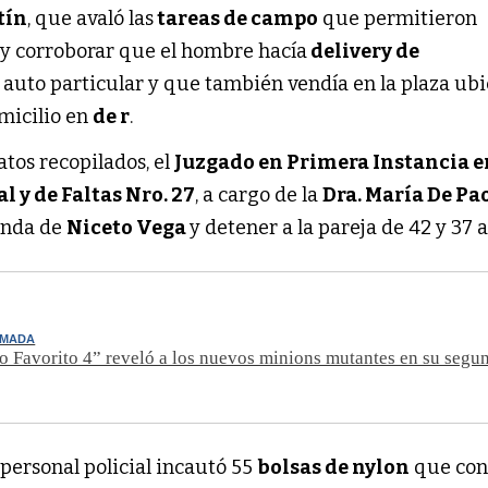
tín
, que avaló las
tareas de campo
que permitieron
 y corroborar que el hombre hacía
delivery de
 auto particular y que también vendía en la plaza ub
micilio en
de r
.
atos recopilados, el
Juzgado en Primera Instancia e
 y de Faltas Nro. 27
, a cargo de la
Dra. María De Pa
enda de
Niceto Vega
y detener a la pareja de 42 y 37 
IMADA
o Favorito 4” reveló a los nuevos minions mutantes en su segu
 personal policial incautó 55
bolsas de nylon
que con