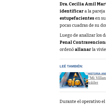
Dra. Cecilia Amil Mar
identificar
a la pareja
estupefacientes
en su
pocas cuadras de su do
Luego de analizar los d
Penal Contravencional
ordenó
allanar
la vivi
LEÉ TAMBIÉN:
HISTORIA AN
“Mi Villan
tráiler
Durante el operativo el