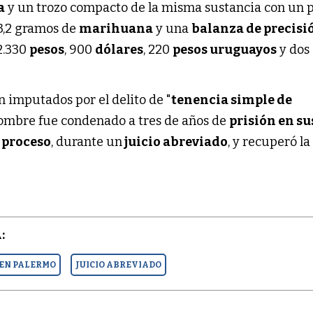
a
y un trozo compacto de la misma sustancia con un 
3,2 gramos de
marihuana
y una
balanza de precisi
2.330
pesos
, 900
dólares
, 220
pesos uruguayos
y dos
 imputados por el delito de "
tenencia simple de
ombre fue condenado a tres de años de
prisión en s
l proceso
, durante un
juicio abreviado
, y recuperó la
:
EN PALERMO
JUICIO ABREVIADO