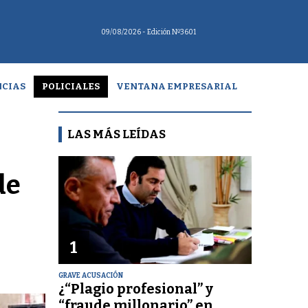
09/08/2026
- Edición Nº3601
CIAS
POLICIALES
VENTANA EMPRESARIAL
LAS MÁS LEÍDAS
de
1
GRAVE ACUSACIÓN
¿“Plagio profesional” y
“fraude millonario” en