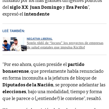
fundado por los más grandes dirigentes políticos
del
siglo XX
:
Juan Domingo
y
Eva Perón
”,
expresó el
intendente
LEÉ TAMBIÉN:
NEGATIVA LIBERAL
Sotelo tildó de “locura” los proyectos de empresas
de salud estatales que impulsa Kicillof
“Por eso ahora, quien preside el
partido
bonaerense
, que previamente había renunciado
en forma inconsulta a la jefatura de bloque de
Diputados de la Nación
, se propone adelantar las
elecciones
, bajo una modalidad, tiempo y forma
que le parece o (¿entiende?) le conviene”, resaltó.