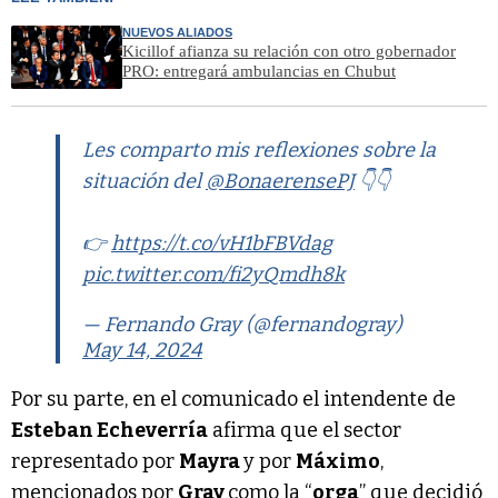
NUEVOS ALIADOS
Kicillof afianza su relación con otro gobernador
PRO: entregará ambulancias en Chubut
Les comparto mis reflexiones sobre la
situación del
@BonaerensePJ
👇👇
👉
https://t.co/vH1bFBVdag
pic.twitter.com/fi2yQmdh8k
— Fernando Gray (@fernandogray)
May 14, 2024
Por su parte, en el comunicado el intendente de
Esteban Echeverría
afirma que el sector
representado por
Mayra
y por
Máximo
,
mencionados por
Gray
como la “
orga
” que decidió