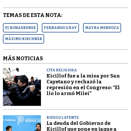
TEMAS DE ESTA NOTA:
PJ BONAERENSE
FERNANDO GRAY
MAYRA MENDOZA
MÁXIMO KIRCHNER
MÁS NOTICIAS
CITA RELIGIOSA
Kicillof fue a la misa por San
Cayetano y rechazó la
represión en el Congreso: “El
lío lo armó Milei”
RIESGO LATENTE
La deuda del Gobierno de
Kicillof que pone en jaque a