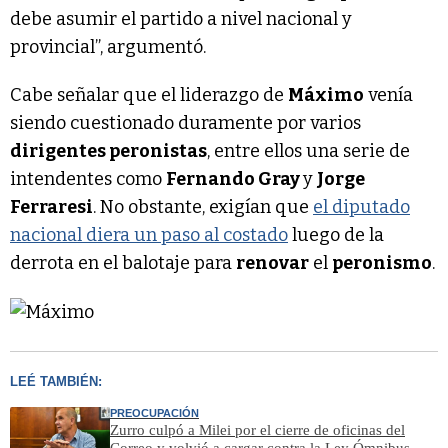
debe asumir el partido a nivel nacional y
provincial”, argumentó.
Cabe señalar que el liderazgo de
Máximo
venía
siendo cuestionado duramente por varios
dirigentes peronistas
, entre ellos una serie de
intendentes como
Fernando Gray
y
Jorge
Ferraresi
. No obstante, exigían que
el diputado
nacional diera un paso al costado
luego de la
derrota en el balotaje para
renovar
el
peronismo
.
LEÉ TAMBIÉN:
PREOCUPACIÓN
Zurro culpó a Milei por el cierre de oficinas del
Correo y volvió a cargar contra la Ley Ómnibus