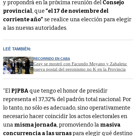
y propondrá en la próxima reunión del
Consejo
provincial
, que
“el 17 de noviembre del
corriente año”
se realice una elección para elegir
a las nuevas autoridades.
LEÉ TAMBIÉN:
RECORRIDO EN CABA
Gray se mostró con Facundo Moyano y Zabaleta:
nueva postal del peronismo no K en la Provincia
“El
PJPBA
que tengo el honor de presidir
representa el 37,32% del padrón total nacional. Por
lo tanto, no sólo es adecuado, sino operativamente
necesario hacer coincidir los actos electorales en
una
misma jornada
, promoviendo la
masiva
concurrencia a las urnas
para elegir qué destino