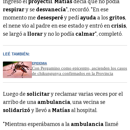
ingresó el
proyectil
.
Matías
decía que no podía
respirar
y se
desvanecía
", recordó. "En ese
momento me
desesperé
y pedí
ayuda
a los
gritos
,
el nene vio al padre en ese estado y entró en
crisis
,
se largó a
llorar
y no lo podía
calmar
", completó.
LEÉ TAMBIÉN:
EPIDEMIA
Con Pergamino como epicentro, ascienden los casos
de chikungunya confirmados en la Provincia
Luego de
solicitar
y reclamar varias veces por el
arribo de una
ambulancia
, una vecina se
solidarizó
y llevó a
Matías
al hospital.
"Mientras esperábamos a la
ambulancia
llamé