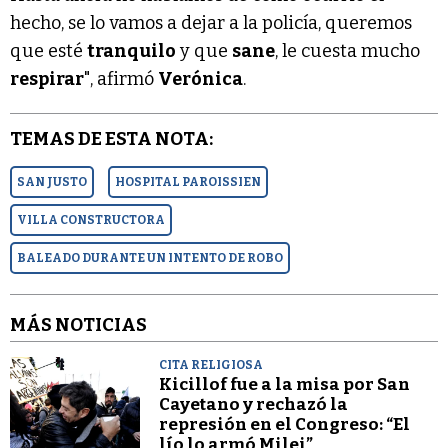
hecho, se lo vamos a dejar a la policía, queremos
que esté
tranquilo
y que
sane
, le cuesta mucho
respirar
", afirmó
Verónica
.
TEMAS DE ESTA NOTA:
SAN JUSTO
HOSPITAL PAROISSIEN
VILLA CONSTRUCTORA
BALEADO DURANTE UN INTENTO DE ROBO
MÁS NOTICIAS
CITA RELIGIOSA
Kicillof fue a la misa por San
Cayetano y rechazó la
represión en el Congreso: “El
lío lo armó Milei”