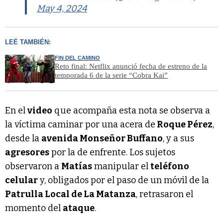
May 4, 2024
LEÉ TAMBIÉN:
FIN DEL CAMINO
Reto final: Netflix anunció fecha de estreno de la
temporada 6 de la serie “Cobra Kai”
En el
video
que acompaña esta nota se observa a
la víctima caminar por una acera de
Roque Pérez
,
desde la
avenida Monseñor Buffano
, y a sus
agresores
por la de enfrente. Los sujetos
observaron a
Matías
manipular el
teléfono
celular
y, obligados por el paso de un móvil de la
Patrulla Local de La Matanza
, retrasaron el
momento del
ataque
.