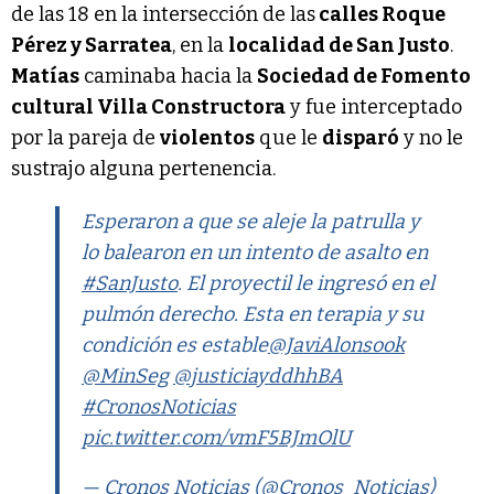
de las 18 en la intersección de las
calles Roque
Pérez y Sarratea
, en la
localidad de San Justo
.
Matías
caminaba hacia la
Sociedad de Fomento
cultural Villa Constructora
y fue interceptado
por la pareja de
violentos
que le
disparó
y no le
sustrajo alguna pertenencia.
Esperaron a que se aleje la patrulla y
lo balearon en un intento de asalto en
#SanJusto
. El proyectil le ingresó en el
pulmón derecho. Esta en terapia y su
condición es estable
@JaviAlonsook
@MinSeg
@justiciayddhhBA
#CronosNoticias
pic.twitter.com/vmF5BJmOlU
— Cronos Noticias (@Cronos_Noticias)