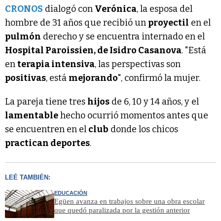
CRONOS
dialogó con
Verónica
, la esposa del
hombre de 31 años que recibió un
proyectil
en el
pulmón
derecho y se encuentra internado en el
Hospital Paroissien, de Isidro Casanova
. "Está
en
terapia intensiva
, las perspectivas son
positivas
, está
mejorando
", confirmó la mujer.
La pareja tiene tres
hijos
de 6, 10 y 14 años, y el
lamentable
hecho ocurrió momentos antes que
se encuentren en el
club
donde los chicos
practican deportes
.
LEÉ TAMBIÉN:
EDUCACIÓN
Egüen avanza en trabajos sobre una obra escolar
que quedó paralizada por la gestión anterior