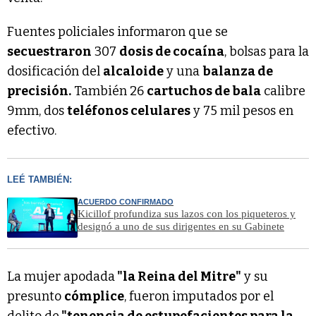
Fuentes policiales informaron que se
secuestraron
307
dosis de cocaína
, bolsas para la
dosificación del
alcaloide
y una
balanza de
precisión.
También 26
cartuchos de bala
calibre
9mm, dos
teléfonos celulares
y 75 mil pesos en
efectivo.
LEÉ TAMBIÉN:
ACUERDO CONFIRMADO
Kicillof profundiza sus lazos con los piqueteros y
designó a uno de sus dirigentes en su Gabinete
La mujer apodada
"la Reina del Mitre"
y su
presunto
cómplice
, fueron imputados por el
delito de
"tenencia de estupefacientes para la