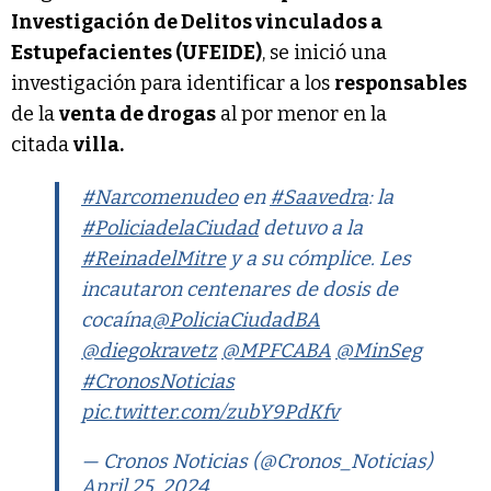
Investigación de Delitos vinculados a
Estupefacientes (UFEIDE)
, se inició una
investigación para identificar a los
responsables
de la
venta de drogas
al por menor en la
citada
villa.
#Narcomenudeo
en
#Saavedra
: la
#PoliciadelaCiudad
detuvo a la
#ReinadelMitre
y a su cómplice. Les
incautaron centenares de dosis de
cocaína
@PoliciaCiudadBA
@diegokravetz
@MPFCABA
@MinSeg
#CronosNoticias
pic.twitter.com/zubY9PdKfv
— Cronos Noticias (@Cronos_Noticias)
April 25, 2024