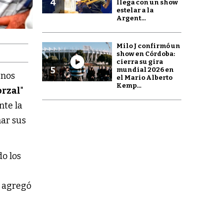
4
llega con un show
estelar a la
Argent...
Milo J confirmó un
show en Córdoba:
cierra su gira
5
mundial 2026 en
enos
el Mario Alberto
Kemp...
orzal
"
nte la
har sus
do los
, agregó