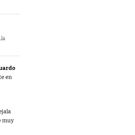
 la
uardo
te en
ejala
ne muy