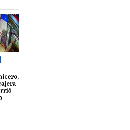
nicero,
cajera
orrió
a