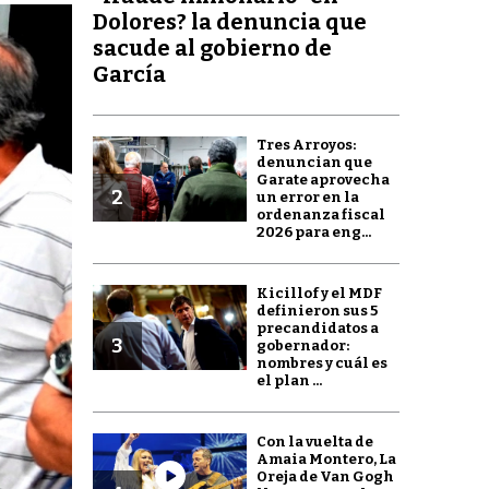
Dolores? la denuncia que
sacude al gobierno de
García
Tres Arroyos:
denuncian que
Garate aprovecha
2
un error en la
ordenanza fiscal
2026 para eng...
Kicillof y el MDF
definieron sus 5
precandidatos a
3
gobernador:
nombres y cuál es
el plan ...
Con la vuelta de
Amaia Montero, La
Oreja de Van Gogh