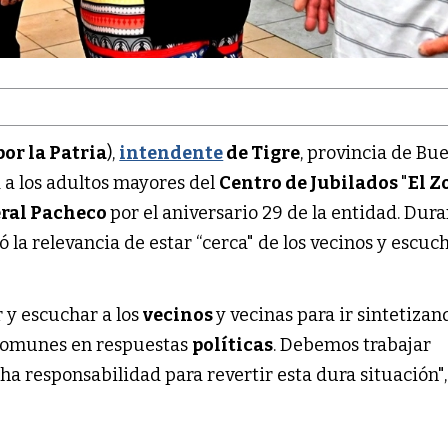
or la Patria
),
intendente
de Tigre
, provincia de Bu
a a los adultos mayores del
Centro de Jubilados
"
El Z
ral Pacheco
por el aniversario 29 de la entidad. Dura
izó la relevancia de estar “cerca" de los vecinos y escuc
 y escuchar a los
vecinos
y vecinas para ir sintetizan
comunes en respuestas
políticas
. Debemos trabajar
 responsabilidad para revertir esta dura situación"