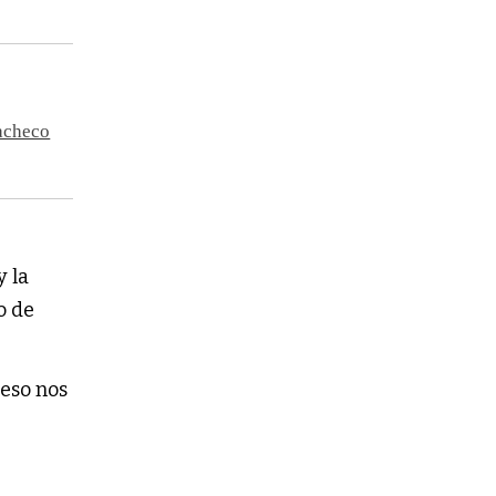
Pacheco
y la
o de
 eso nos
e