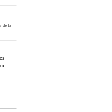
 de la
os
que