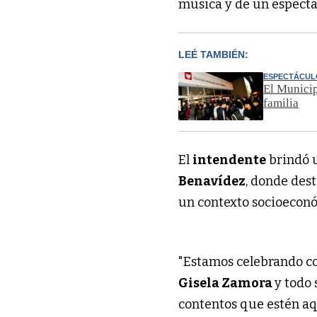
música y de un espect
LEÉ TAMBIÉN:
ESPECTÁCUL
El Municip
familia
El
intendente
brindó u
Benavídez
, donde dest
un contexto socioeconó
"Estamos celebrando co
Gisela Zamora
y todo 
contentos que estén a