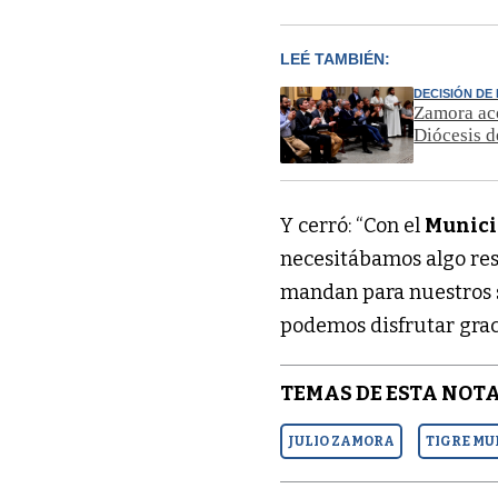
LEÉ TAMBIÉN:
DECISIÓN DE
Zamora ac
Diócesis d
Y cerró: “Con el
Munici
necesitábamos algo res
mandan para nuestros s
podemos disfrutar gracia
TEMAS DE ESTA NOTA
JULIO ZAMORA
TIGRE MU