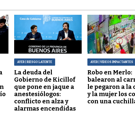
AYER
| RIESGO LATENTE
AYER
| VIDEOS IMPACTANTES
a
La deuda del
Robo en Merlo:
Gobierno de Kicillof
balearon al car
ón
que pone en jaque a
le pegaron a la 
lío
anestesiólogos:
y la mujer los c
conflicto en alza y
con una cuchill
alarmas encendidas