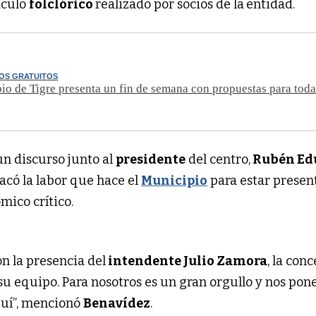
áculo
folclórico
realizado por socios de la
entidad.
OS GRATUITOS
io de Tigre presenta un fin de semana con propuestas para toda
n discurso junto al
presidente
del centro,
Rubén Ed
acó la labor que hace el
Municipio
para estar presen
mico crítico.
n la presencia del
intendente Julio Zamora
, la conc
su equipo. Para nosotros es un gran orgullo y nos po
quí”, mencionó
Benavídez
.