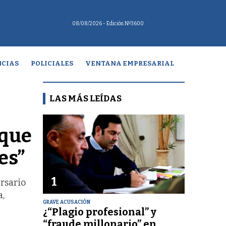
08/08/2026
- Edición Nº3600
CIAS
POLICIALES
VENTANA EMPRESARIAL
LAS MÁS LEÍDAS
 que
es”
1
ersario
a,
GRAVE ACUSACIÓN
¿“Plagio profesional” y
“fraude millonario” en