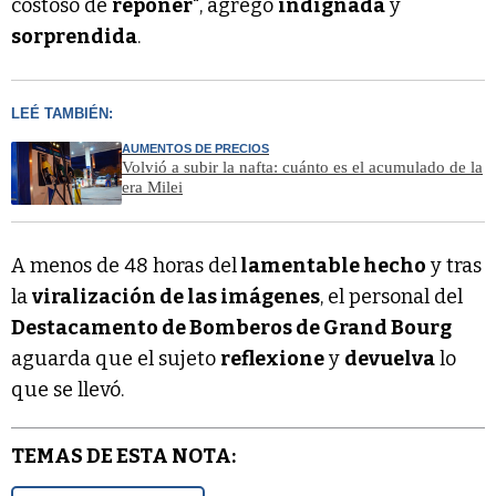
costoso de
reponer
", agregó
indignada
y
sorprendida
.
LEÉ TAMBIÉN:
AUMENTOS DE PRECIOS
Volvió a subir la nafta: cuánto es el acumulado de la
era Milei
A menos de 48 horas del
lamentable hecho
y tras
la
viralización de las imágenes
, el personal del
Destacamento de Bomberos de Grand Bourg
aguarda que el sujeto
reflexione
y
devuelva
lo
que se llevó.
TEMAS DE ESTA NOTA: