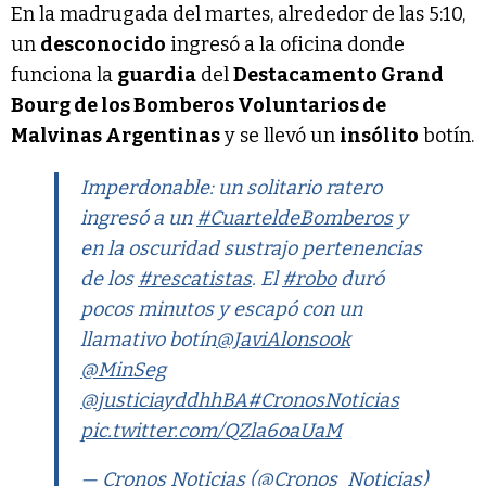
En la madrugada del martes, alrededor de las 5:10,
un
desconocido
ingresó a la oficina donde
funciona la
guardia
del
Destacamento Grand
Bourg de los Bomberos Voluntarios de
Malvinas Argentinas
y se llevó un
insólito
botín.
Imperdonable: un solitario ratero
ingresó a un
#CuarteldeBomberos
y
en la oscuridad sustrajo pertenencias
de los
#rescatistas
. El
#robo
duró
pocos minutos y escapó con un
llamativo botín
@JaviAlonsook
@MinSeg
@justiciayddhhBA
#CronosNoticias
pic.twitter.com/QZla6oaUaM
— Cronos Noticias (@Cronos_Noticias)