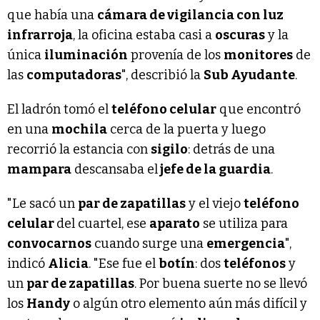
que había una
cámara de vigilancia con luz
infrarroja
, la oficina estaba casi a
oscuras
y la
única
iluminación
provenía de los
monitores
de
las
computadoras
", describió la
Sub Ayudante
.
El ladrón tomó el
teléfono celular
que encontró
en una
mochila
cerca de la puerta y luego
recorrió la estancia con
sigilo
: detrás de una
mampara
descansaba el
jefe de la guardia
.
"Le sacó un
par de zapatillas
y el viejo
teléfono
celular
del cuartel, ese
aparato
se utiliza para
convocarnos
cuando surge una
emergencia
",
indicó
Alicia
. "Ese fue el
botín
: dos
teléfonos
y
un
par de zapatillas
. Por buena suerte no se llevó
los
Handy
o algún otro elemento aún más difícil y