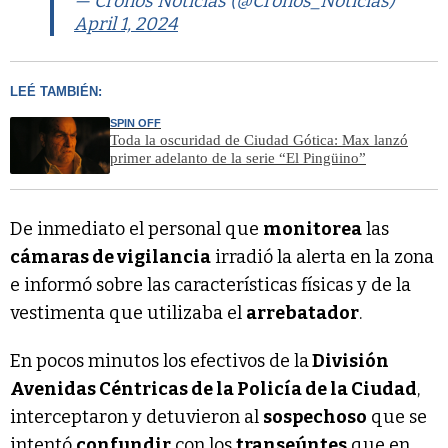
— Cronos Noticias (@Cronos_Noticias)
April 1, 2024
LEÉ TAMBIÉN:
SPIN OFF
Toda la oscuridad de Ciudad Gótica: Max lanzó
primer adelanto de la serie “El Pingüino”
De inmediato el personal que
monitorea
las
cámaras de vigilancia
irradió la alerta en la zona
e informó sobre las características físicas y de la
vestimenta que utilizaba el
arrebatador
.
En pocos minutos los efectivos de la
División
Avenidas Céntricas de la Policía de la Ciudad
,
interceptaron y detuvieron al
sospechoso
que se
intentó
confundir
con los
transeúntes
que en