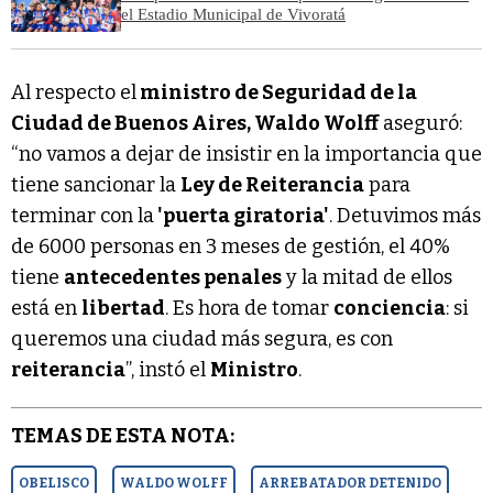
el Estadio Municipal de Vivoratá
Al respecto el
ministro de Seguridad de la
Ciudad de Buenos Aires, Waldo Wolff
aseguró:
“no vamos a dejar de insistir en la importancia que
tiene sancionar la
Ley de Reiterancia
para
terminar con la
'puerta giratoria'
. Detuvimos más
de 6000 personas en 3 meses de gestión, el 40%
tiene
antecedentes penales
y la mitad de ellos
está en
libertad
. Es hora de tomar
conciencia
: si
queremos una ciudad más segura, es con
reiterancia
”, instó el
Ministro
.
TEMAS DE ESTA NOTA:
OBELISCO
WALDO WOLFF
ARREBATADOR DETENIDO