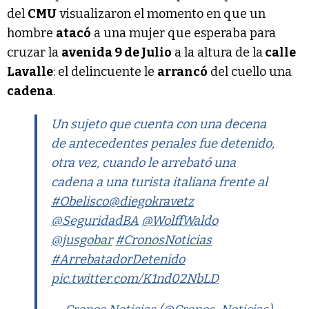
del
CMU
visualizaron el momento en que un
hombre
atacó
a una mujer que esperaba para
cruzar la
avenida 9 de Julio
a la altura de la
calle
Lavalle
: el delincuente le
arrancó
del cuello una
cadena
.
Un sujeto que cuenta con una decena
de antecedentes penales fue detenido,
otra vez, cuando le arrebató una
cadena a una turista italiana frente al
#Obelisco
@diegokravetz
@SeguridadBA
@WolffWaldo
@jusgobar
#CronosNoticias
#ArrebatadorDetenido
pic.twitter.com/K1nd02NbLD