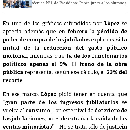
técnica Nº1 de Presidente Perón junto a los alumnos
En uno de los gráficos difundidos por
López
se
aprecia además que en
febrero
la
pérdida de
poder de compra de los jubilados
explica
casi la
mitad de la reducción del gasto público
nacional
, mientras que
la de los funcionarios
políticos apenas el 9%
. El
freno de la obra
pública
representa, según ese cálculo, el
23% del
recorte
.
En ese marco,
López
pidió tener en cuenta que
“
gran parte de los ingresos jubilatorios
se
vuelca al
consumo
. Con este nivel de
deterioro de
las jubilaciones
, no es de extrañar la
caída de las
ventas minoristas
”. “No se trata sólo de
justicia