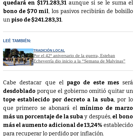
quedará en $171.283,31
aunque si se le suma el
bono de $70 mil
, los pasivos recibirán de bolsillo
un
piso de $241.283,31
.
LEÉ TAMBIÉN:
TRADICIÓN LOCAL
Por el 42º aniversario de la guerra, Esteban
Echeverría dio inicio a la “Semana de Malvinas”
Cabe destacar que el
pago de este mes
será
desdoblado
porque el gobierno omitió quitar un
tope establecido por decreto a la suba
, por lo
que primero se abonará el
mínimo de marzo
más un porcentaje de la suba
y después,
el bono
más el aumento adicional de 13,24%
establecido
para recuperar lo perdido por inflación.