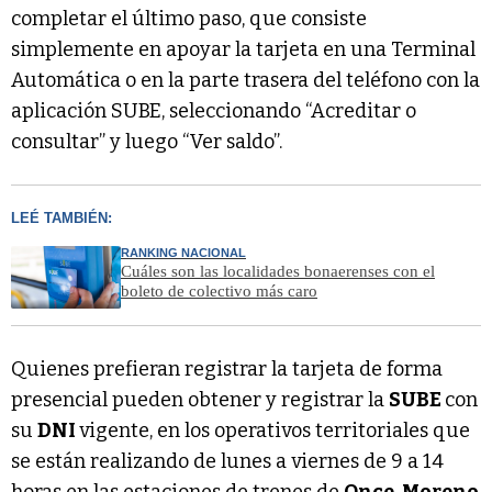
completar el último paso, que consiste
simplemente en apoyar la tarjeta en una Terminal
Automática o en la parte trasera del teléfono con la
aplicación SUBE, seleccionando “Acreditar o
consultar” y luego “Ver saldo”.
LEÉ TAMBIÉN:
RANKING NACIONAL
Cuáles son las localidades bonaerenses con el
boleto de colectivo más caro
Quienes prefieran registrar la tarjeta de forma
presencial pueden obtener y registrar la
SUBE
con
su
DNI
vigente, en los operativos territoriales que
se están realizando de lunes a viernes de 9 a 14
horas en las estaciones de trenes de
Once
,
Moreno