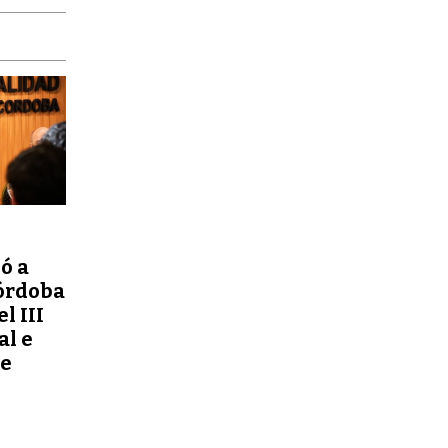
ó a
órdoba
l III
al e
de