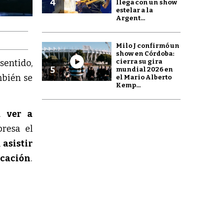
4
llega con un show
estelar a la
Argent...
Milo J confirmó un
show en Córdoba:
cierra su gira
 sentido,
5
mundial 2026 en
mbién se
el Mario Alberto
Kemp...
a ver a
presa el
n
asistir
icación
.
a