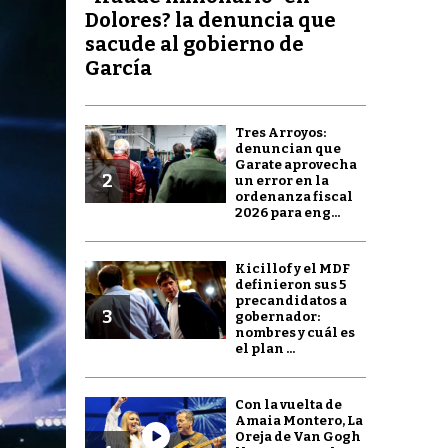
Dolores? la denuncia que
sacude al gobierno de
García
Tres Arroyos:
denuncian que
Garate aprovecha
2
un error en la
ordenanza fiscal
2026 para eng...
Kicillof y el MDF
definieron sus 5
precandidatos a
3
gobernador:
nombres y cuál es
el plan ...
Con la vuelta de
Amaia Montero, La
Oreja de Van Gogh