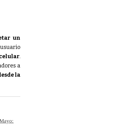
etar un
 usuario
celular
.
adores a
esde la
e Mayo: