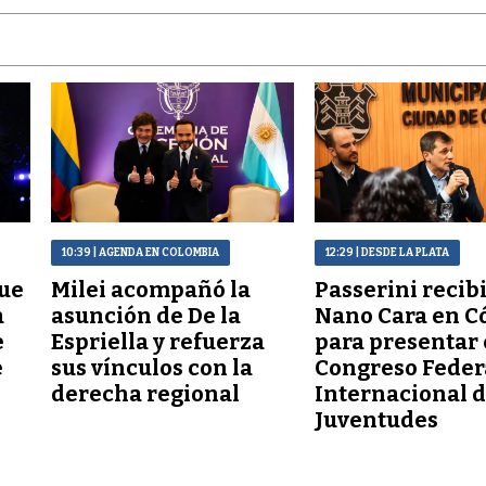
10:39
| AGENDA EN COLOMBIA
12:29
| DESDE LA PLATA
que
Milei acompañó la
Passerini recibi
a
asunción de De la
Nano Cara en C
e
Espriella y refuerza
para presentar e
e
sus vínculos con la
Congreso Feder
derecha regional
Internacional 
Juventudes