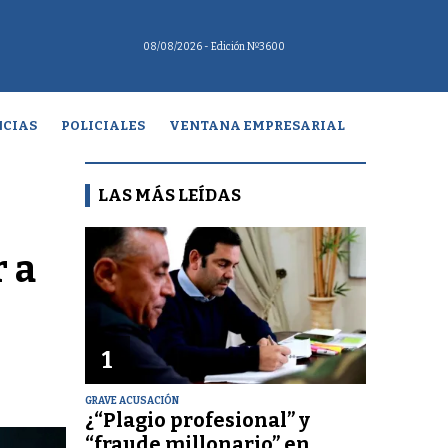
08/08/2026
- Edición Nº3600
CIAS
POLICIALES
VENTANA EMPRESARIAL
LAS MÁS LEÍDAS
 a
1
GRAVE ACUSACIÓN
¿“Plagio profesional” y
“fraude millonario” en