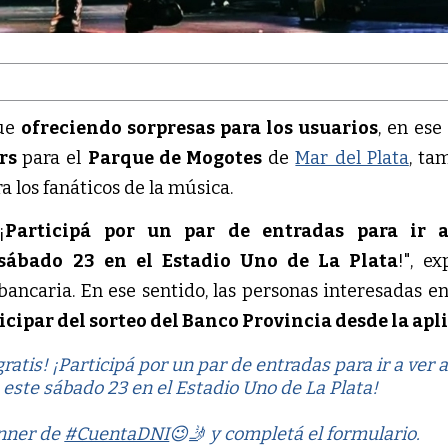
ue
ofreciendo sorpresas para los usuarios
, en ese
rs
para el
Parque de Mogotes
de
Mar del Plata
, ta
a los fanáticos de la música.
¡
Participá por un par de entradas para ir 
sábado 23 en el Estadio Uno de La Plata
!", ex
bancaria. En ese sentido, las personas interesadas e
icipar del sorteo del Banco Provincia desde la apl
atis! ¡Participá por un par de entradas para ir a ver 
este sábado 23 en el Estadio Uno de La Plata!
anner de
#CuentaDNI
😉🤳 y completá el formulario.