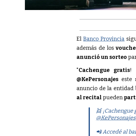
El
Banco Provincia
sig
además de los
vouche
anunció un sorteo
par
"
Cachengue gratis
! 
@KePersonajes
este
anuncio de la entidad 
al recital
pueden
part
👯 ¡Cachengue gr
@KePersonajes
📲 Accedé al b