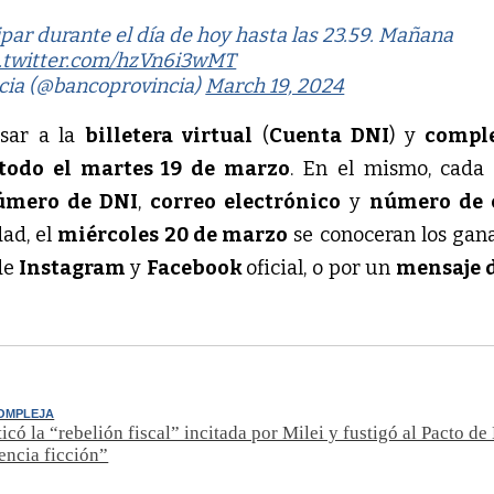
ipar durante el día de hoy hasta las 23.59. Mañana
c.twitter.com/hzVn6i3wMT
cia (@bancoprovincia)
March 19, 2024
esar a la
billetera virtual
(
Cuenta DNI
) y
compl
todo el martes 19 de marzo
. En el mismo, cada
número de DNI
,
correo electrónico
y
número de 
ad, el
miércoles 20 de marzo
se conoceran los gan
 de
Instagram
y
Facebook
oficial, o por un
mensaje d
COMPLEJA
ticó la “rebelión fiscal” incitada por Milei y fustigó al Pacto d
encia ficción”