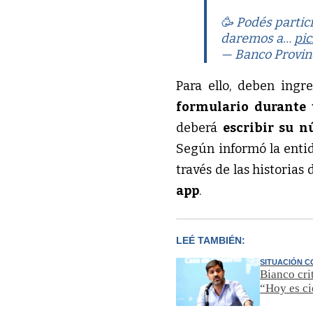
🥳 Podés partic
daremos a…
pi
— Banco Provin
Para ello, deben ingr
formulario durante 
deberá
escribir su 
Según informó la entid
través de las historias
app
.
LEÉ TAMBIÉN:
SITUACIÓN 
Bianco cri
“Hoy es ci