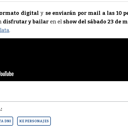
ormato digital
y
se enviarán por mail a las 10 
n
disfrutar y bailar
en el
show del sábado 23 de 
lata
.
:
TA DNI
KE PERSONAJES