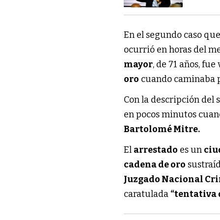
En el segundo caso que
ocurrió en horas del m
mayor
, de 71 años, fu
oro
cuando caminaba po
Con la descripción del 
en pocos minutos cuand
Bartolomé Mitre.
El
arrestado
es un
ciu
cadena de oro
sustraíd
Juzgado Nacional Cri
caratulada
“tentativa