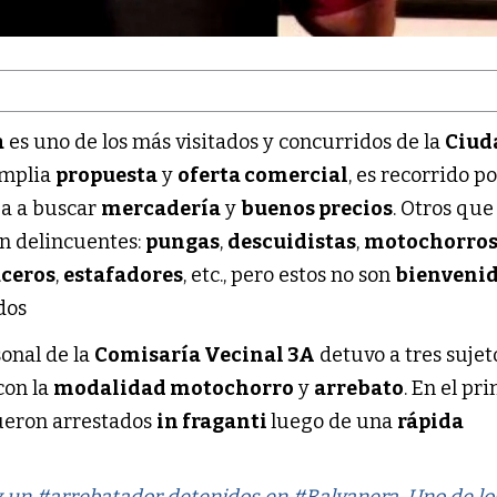
a
es uno de los más visitados y concurridos de la
Ciud
amplia
propuesta
y
oferta comercial
, es recorrido p
ga a buscar
mercadería
y
buenos precios
. Otros que
on delincuentes:
pungas
,
descuidistas
,
motochorro
ceros
,
estafadores
, etc., pero estos no son
bienveni
dos
sonal de la
Comisaría Vecinal 3A
detuvo a tres suje
con la
modalidad motochorro
y
arrebato
. En el pr
fueron arrestados
in fraganti
luego de una
rápida