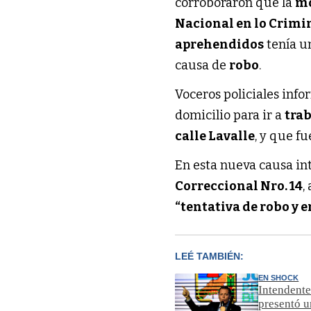
corroboraron que la
m
Nacional en lo Crimin
aprehendidos
tenía 
causa de
robo
.
Voceros policiales inf
domicilio para ir a
trab
calle Lavalle
, y que f
En esta nueva causa in
Correccional Nro. 14
,
“tentativa de robo y
LEÉ TAMBIÉN:
EN SHOCK
Intendente
presentó 