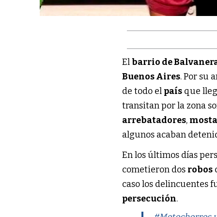
El
barrio de Balvaner
Buenos Aires
. Por su 
de todo el
país
que lle
transitan por la zona s
arrebatadores
,
mosta
algunos acaban deteni
En los últimos días per
cometieron dos
robos
caso los delincuentes 
persecución
.