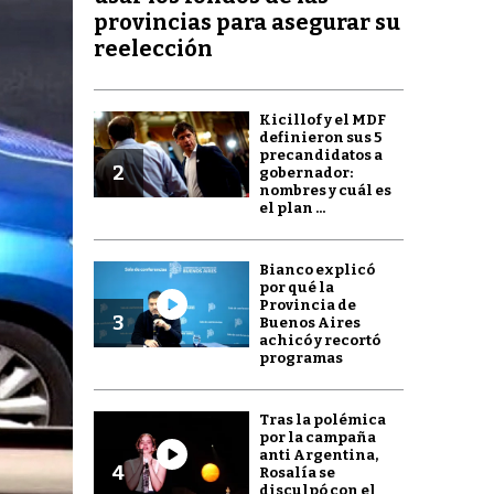
provincias para asegurar su
reelección
Kicillof y el MDF
definieron sus 5
precandidatos a
2
gobernador:
nombres y cuál es
el plan ...
Bianco explicó
por qué la
Provincia de
3
Buenos Aires
achicó y recortó
programas
Tras la polémica
por la campaña
anti Argentina,
4
Rosalía se
disculpó con el