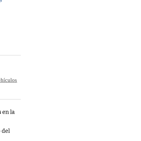
s
ehículos
s
en la
 del