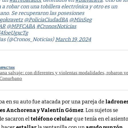
 un
#arrebatador
detenidos en
#Balvanera
. Uno de lo
 a robar con una tobillera electrónica y otro es un
ano. Se recuperaron las posesiones
gokravetz
@PoliciaCiudadBA
@MinSeg
AR
@MPFCABA
#CronosNoticias
m/4foeUgxcTg
ias (@Cronos_Noticias)
March 19, 2024
IMPACTAN
ana salvaje: con diferentes y violentas modalidades, robaron v
l Conurbano
a en su auto fue atacada por una pareja de
ladrone
les Anchorena y Valentín Gómez
. Los sujetos se
le sacaron el
teléfono celular
que tenía en el asiento
e hacer
estallar
la ventanilla con un
agudo punzón
.