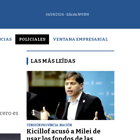
06/08/2026
- Edición Nº3598
CIAS
POLICIALES
VENTANA EMPRESARIAL
LAS MÁS LEÍDAS
1
rcero es
TENSIÓN PROVINCIA-NACIÓN
Kicillof acusó a Milei de
usar los fondos de las