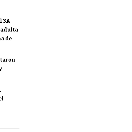
l 3A
a
adulta
a de
.
ctaron
y
a
el