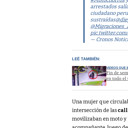
#Motochorros
y
arrestados salía
ciudadano peru
sustraídas
@die
@Migraciones_
pic.twitter.co
— Cronos Notic
LEÉ TAMBIÉN:
VIDEOS QUE 
Fin de sem
en todo e
Una mujer que circulab
intersección de las
cal
movilizaban en moto y 
acompañante, luego d