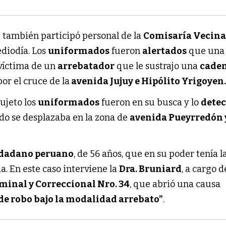
 también participó personal de la
Comisaría Vecina
ediodía. Los
uniformados
fueron
alertados
que un
e víctima de un
arrebatador
que le sustrajo una
caden
r el cruce de la
avenida Jujuy e Hipólito Yrigoyen
sujeto los
uniformados
fueron en su busca y lo
dete
o se desplazaba en la zona de
avenida Pueyrredón 
dadano peruano
, de 56 años, que en su poder tenía l
a. En este caso interviene la
Dra. Bruniard
, a cargo d
minal y Correccional Nro. 34
, que abrió una causa
 de robo bajo la modalidad arrebato”
.