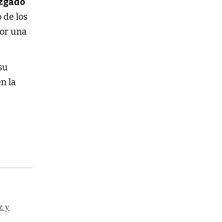
zgado
 de los
por una
su
n la
z y