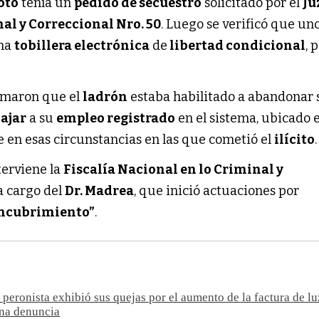
oto
tenía un
pedido de secuestro
solicitado por el
Ju
al y Correccional Nro. 50
. Luego se verificó que uno
una
tobillera electrónica
de
libertad condicional
, 
ormaron que el
ladrón
estaba habilitado a abandonar 
ajar
a su
empleo registrado
en el sistema, ubicado e
ue en esas circunstancias en las que cometió el
ilícito
.
terviene la
Fiscalía Nacional en lo Criminal y
 a cargo del
Dr. Madrea
, que inició actuaciones por
 encubrimiento”
.
 peronista exhibió sus quejas por el aumento de la factura de lu
una denuncia