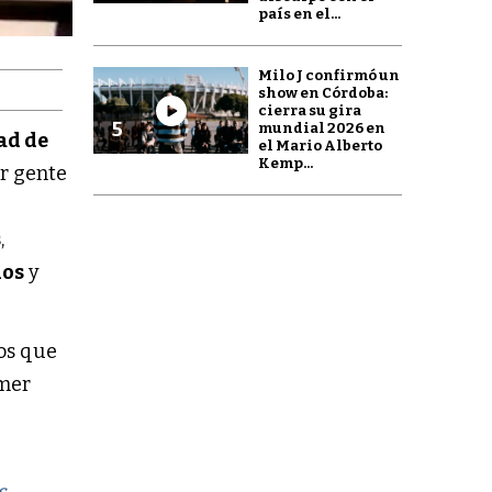
país en el...
Milo J confirmó un
show en Córdoba:
cierra su gira
5
mundial 2026 en
ad de
el Mario Alberto
Kemp...
or gente
s
,
dos
y
tos que
imer