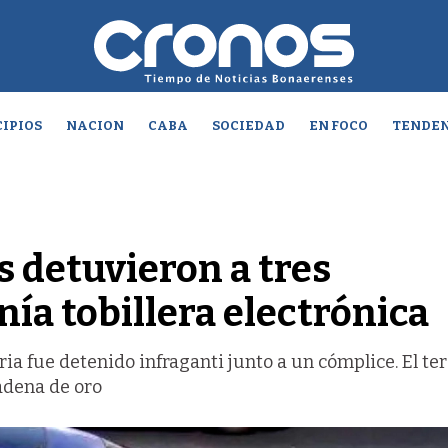
IPIOS
NACION
CABA
SOCIEDAD
EN FOCO
TENDEN
s detuvieron a tres
ía tobillera electrónica
aria fue detenido infraganti junto a un cómplice. El te
adena de oro