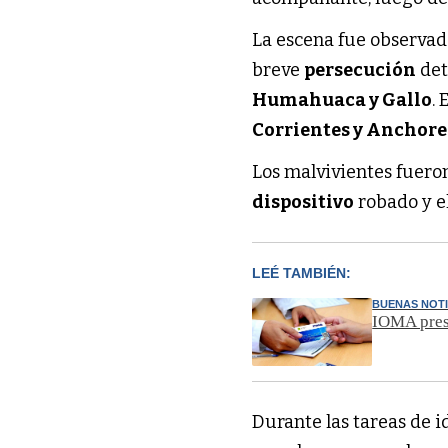
La escena fue observad
breve
persecución
det
Humahuaca y Gallo
.
Corrientes y Anchor
Los malvivientes fuer
dispositivo
robado y e
LEÉ TAMBIÉN:
BUENAS NOTI
IOMA presi
Durante las tareas de id