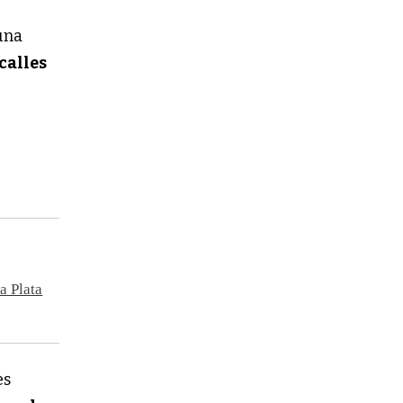
 una
calles
a Plata
es