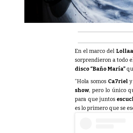
En el marco del 
Lolla
sorprendieron a todo el
disco “Baño María” 
qu
“Hola somos 
Ca7riel 
y
show
, pero lo único q
para que juntos 
escuc
es lo primero que se es