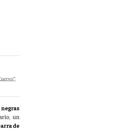
 Cuervo”
 negras
que llevaban su nombre como los boxeadores y en el centro del escenario, un 
arra de 