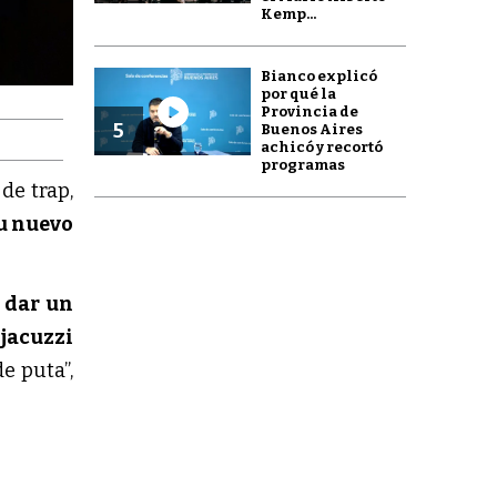
Kemp...
Bianco explicó
por qué la
Provincia de
5
Buenos Aires
achicó y recortó
programas
de trap, 
u nuevo 
dar un 
armar una fiestita desde el jacuzzi 
e puta”, 