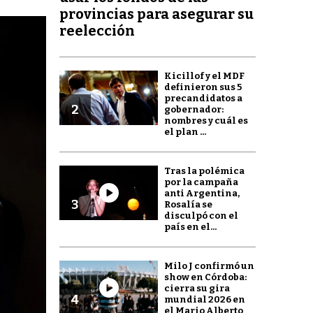
provincias para asegurar su
reelección
Kicillof y el MDF
definieron sus 5
precandidatos a
2
gobernador:
nombres y cuál es
el plan ...
Tras la polémica
por la campaña
anti Argentina,
3
Rosalía se
disculpó con el
país en el...
Milo J confirmó un
show en Córdoba:
cierra su gira
4
mundial 2026 en
el Mario Alberto