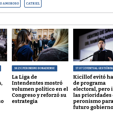
O AMOROSO
CATRIEL
18:23
| PERONISMO BONAERENSE
17:07
| EVENTUAL GESTIÓN N
La Liga de
Kicillof evitó h
,
Intendentes mostró
de programa
volumen político en el
electoral, pero 
Congreso y reforzó su
las prioridades
so
estrategia
peronismo para
futuro gobiern