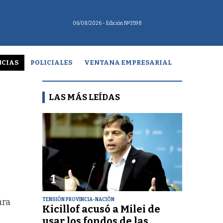
06/08/2026
- Edición Nº3598
CIAS
POLICIALES
VENTANA EMPRESARIAL
LAS MÁS LEÍDAS
1
TENSIÓN PROVINCIA-NACIÓN
ara
Kicillof acusó a Milei de
usar los fondos de las