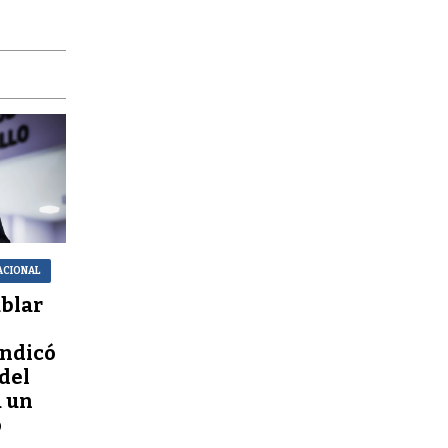
ACIONAL
ablar
indicó
 del
 un
o