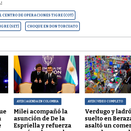
:
 CENTRO DE OPERACIONES TIGRE (COT)
GRE (SET)
CHOQUE EN DON TORCUATO
AYER
| AGENDA EN COLOMBIA
AYER
| VIDEO COMPLETO
que
Milei acompañó la
Verdugo y ladr
a
asunción de De la
suelto en Beraz
e
Espriella y refuerza
asaltó un comer