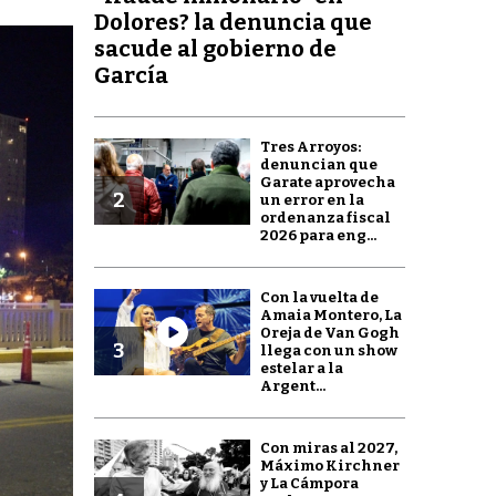
Dolores? la denuncia que
sacude al gobierno de
García
Tres Arroyos:
denuncian que
Garate aprovecha
2
un error en la
ordenanza fiscal
2026 para eng...
Con la vuelta de
Amaia Montero, La
Oreja de Van Gogh
3
llega con un show
estelar a la
Argent...
Con miras al 2027,
Máximo Kirchner
y La Cámpora