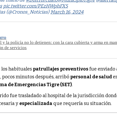
oble mano de
#DonTorcuato
@MunicipioTigre
@alertati
s
pic.twitter.com/PEzHWphFX5
ias (@Cronos_Noticias)
March 16, 2024
LETO
l y la policía no lo detienen: con la cara cubierta y arma en man
ón de servicios
 los habituales
patrullajes
preventivos
fue enviado 
, pocos minutos después, arribó
personal de salud
e
ma de Emergencias Tigre (SET)
.
ido fue trasladado al hospital de la jurisdicción dond
esaria y
especializada
que requería su situación.