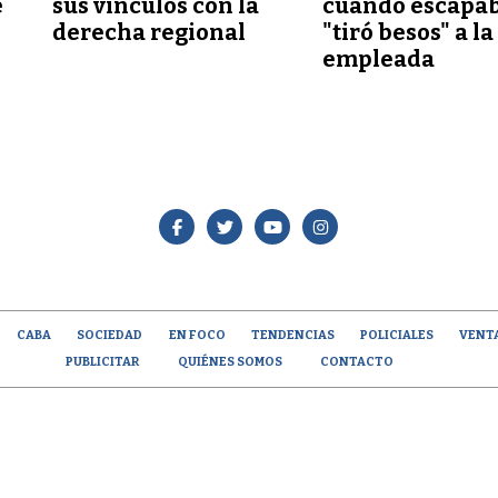
e
sus vínculos con la
cuando escapab
derecha regional
"tiró besos" a la
empleada
CABA
SOCIEDAD
EN FOCO
TENDENCIAS
POLICIALES
VENT
PUBLICITAR
QUIÉNES SOMOS
CONTACTO