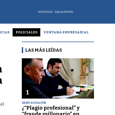
09/08/2026
- Edición Nº3601
CIAS
POLICIALES
VENTANA EMPRESARIAL
LAS MÁS LEÍDAS
n
a
1
GRAVE ACUSACIÓN
el
¿“Plagio profesional” y
“fraude millonario” en