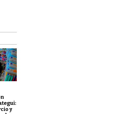
ón
ategui:
cio y