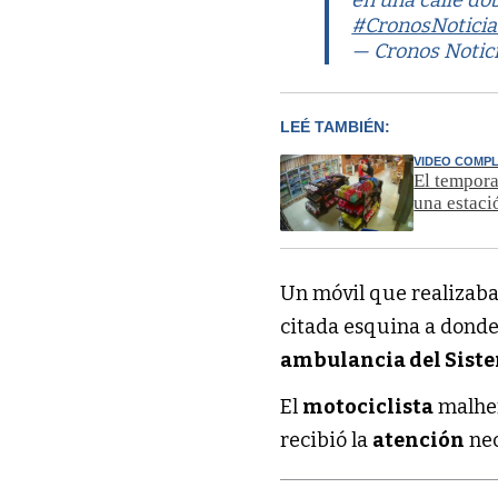
en una calle d
#CronosNoticia
— Cronos Notic
LEÉ TAMBIÉN:
VIDEO COMP
El tempora
una estaci
Un móvil que realizaba
citada esquina a donde
ambulancia del Siste
El
motociclista
malher
recibió la
atención
nec