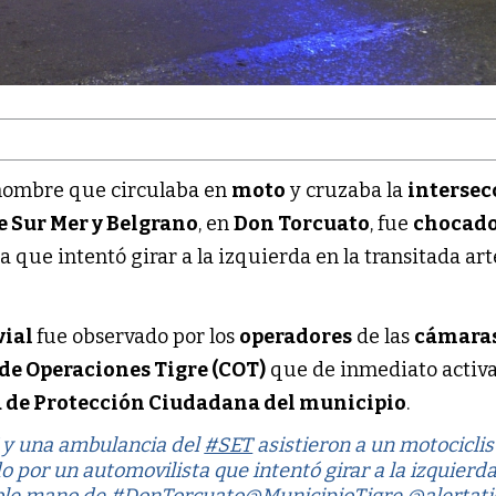
 hombre que circulaba en
moto
y cruzaba la
intersec
e Sur Mer y Belgrano
, en
Don Torcuato
, fue
chocad
 que intentó girar a la izquierda en la transitada art
vial
fue observado por los
operadores
de las
cámaras
de Operaciones Tigre (COT)
que de inmediato activa
 de Protección Ciudadana del municipio
.
y una ambulancia del
#SET
asistieron a un motociclis
o por un automovilista que intentó girar a la izquierd