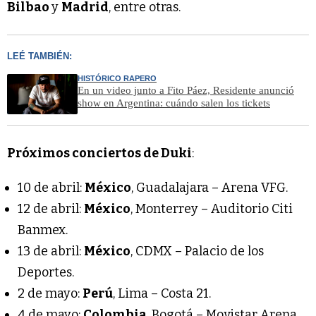
Bilbao
y
Madrid
, entre otras.
LEÉ TAMBIÉN:
HISTÓRICO RAPERO
En un video junto a Fito Páez, Residente anunció
show en Argentina: cuándo salen los tickets
Próximos conciertos de Duki
:
10 de abril:
México
, Guadalajara – Arena VFG.
12 de abril:
México
, Monterrey – Auditorio Citi
Banmex.
13 de abril:
México
, CDMX – Palacio de los
Deportes.
2 de mayo:
Perú
, Lima – Costa 21.
4 de mayo:
Colombia
, Bogotá – Movistar Arena.