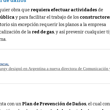
n de daños
lquier obra que
requiera efectuar actividades
de
pública
y para facilitar el trabajo de los
constructore
atorio sin excepción requerir los planos a la empresa
calización de la
red de gas
, y así prevenir cualquier t
sma.
ENCIAL
urgy designó en Argentina a nueva directora de Comunicación 
nta con un
Plan de Prevención de Daños
, el cual c