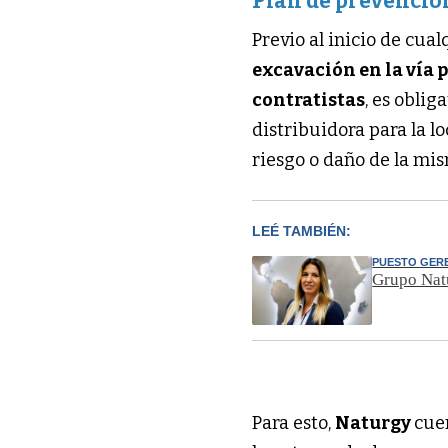
Plan de prevenció
Previo al inicio de cua
excavación en la vía 
contratistas
, es oblig
distribuidora para la lo
riesgo o daño de la mi
LEÉ TAMBIÉN:
PUESTO GER
Grupo Nat
Para esto,
Naturgy
cue