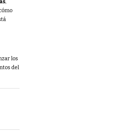
gas
,
 cómo
stá
zar los
ntos del