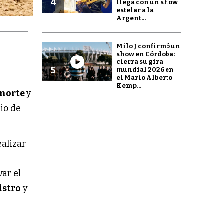
4
llega con un show
estelar a la
Argent...
Milo J confirmó un
show en Córdoba:
cierra su gira
l
5
mundial 2026 en
el Mario Alberto
Kemp...
 norte
y
io de
ealizar
var el
istro
y