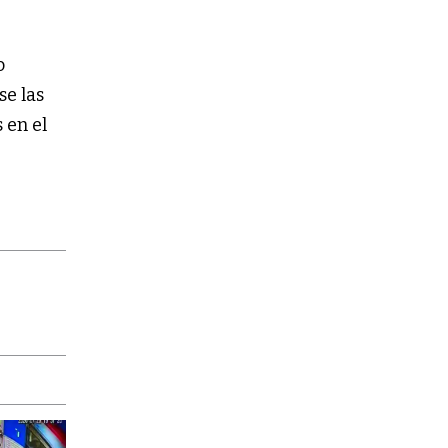
o
se las
 en el