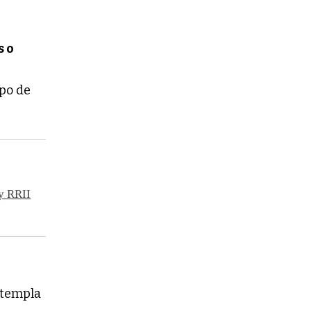
s o
ipo de
y RRII
ontempla