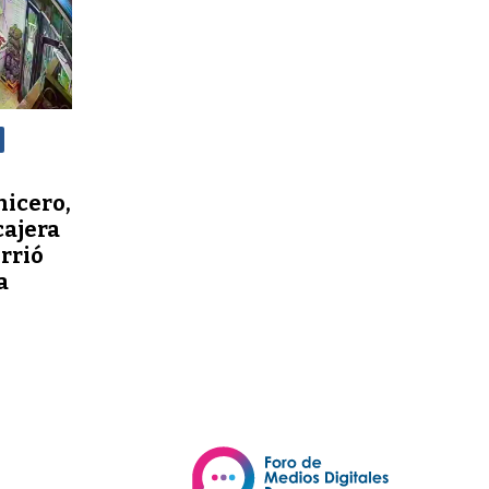
nicero,
cajera
orrió
a