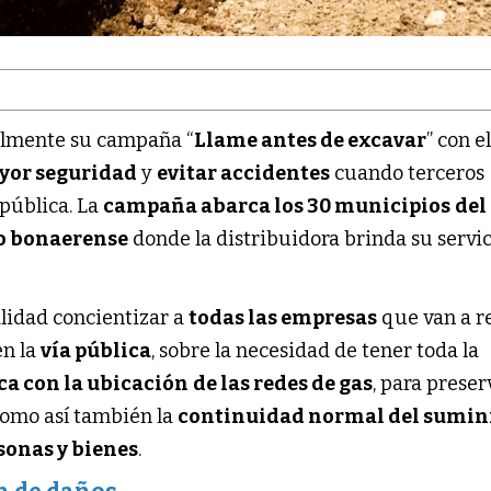
lmente su campaña “
Llame antes de excavar
” con e
yor seguridad
y
evitar accidentes
cuando terceros
 pública. La
campaña abarca los 30 municipios
del
o bonaerense
donde la distribuidora brinda su servic
alidad concientizar a
todas las empresas
que van a r
en la
vía pública
, sobre la necesidad de tener toda la
ca con la ubicación
de las redes de gas
, para preser
como así también la
continuidad normal del sumin
sonas y bienes
.