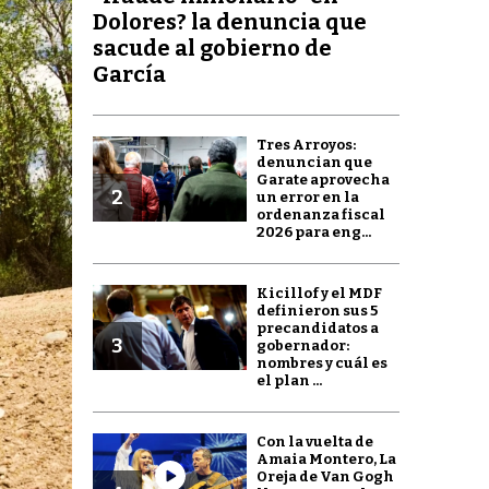
Dolores? la denuncia que
sacude al gobierno de
García
Tres Arroyos:
denuncian que
Garate aprovecha
2
un error en la
ordenanza fiscal
2026 para eng...
Kicillof y el MDF
definieron sus 5
precandidatos a
3
gobernador:
nombres y cuál es
el plan ...
Con la vuelta de
Amaia Montero, La
Oreja de Van Gogh