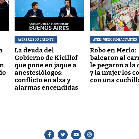
AYER
| RIESGO LATENTE
AYER
| VIDEOS IMPACTANTES
a
La deuda del
Robo en Merlo:
Gobierno de Kicillof
balearon al car
ón
que pone en jaque a
le pegaron a la 
lío
anestesiólogos:
y la mujer los c
conflicto en alza y
con una cuchill
alarmas encendidas