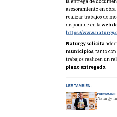
la entrega de documen
asesoramiento en obra
realizar trabajos de m
disponible en la
web de
https://www.naturgy
Naturgy solicita
adem
municipios
, tanto co
trabajos realicen un re
plano entregado
.
LEÉ TAMBIÉN:
PREMIACIÓN
Naturgy f