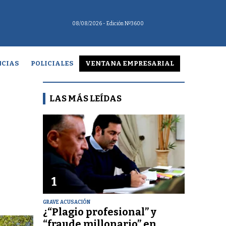
08/08/2026
- Edición Nº3600
CIAS
POLICIALES
VENTANA EMPRESARIAL
LAS MÁS LEÍDAS
1
GRAVE ACUSACIÓN
¿“Plagio profesional” y
“fraude millonario” en