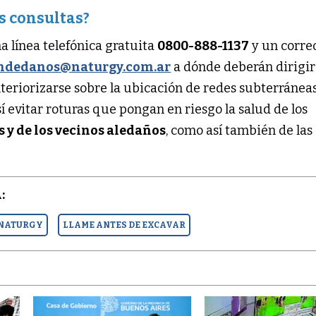
s consultas?
a línea telefónica gratuita
0800-888-1137
y un corre
ndedanos@naturgy.com.ar
a dónde deberán dirigir
teriorizarse sobre la ubicación de redes subterráneas
sí evitar roturas que pongan en riesgo la salud de los
 y de los vecinos aledaños
, como así también de las
:
 NATURGY
LLAME ANTES DE EXCAVAR