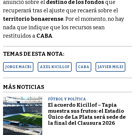
anunció sobre el
destino de los fondos
que
recuperará tras el ajuste que recaerá sobre el
territorio bonaerense
. Por el momento, no hay
nada que indique que los recursos sean
restituidos a
CABA
.
TEMAS DE ESTA NOTA:
JORGE MACRI
AXEL KICILLOF
CABA
JAVIER MILEI
MÁS NOTICIAS
FÚTBOL Y POLÍTICA
El acuerdo Kicillof – Tapia
muestra sus frutos: el Estadio
Único de La Plata será sede de
la final del Clausura 2026